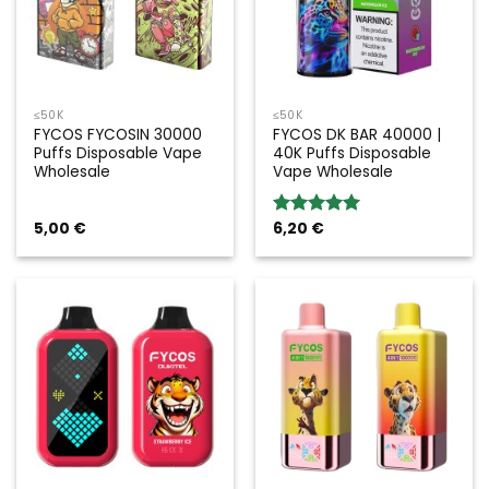
≤50K
≤50K
FYCOS FYCOSIN 30000
FYCOS DK BAR 40000 |
Puffs Disposable Vape
40K Puffs Disposable
Wholesale
Vape Wholesale
5,00
€
6,20
€
Rated
5.00
out of 5