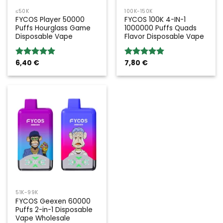
≤50K
100K-150K
FYCOS Player 50000
FYCOS 100K 4-IN-1
Puffs Hourglass Game
1000000 Puffs Quads
Disposable Vape
Flavor Disposable Vape
6,40
€
7,80
€
Rated
5.00
Rated
5.00
out of 5
out of 5
51K-99K
FYCOS Geexen 60000
Puffs 2-in-1 Disposable
Vape Wholesale