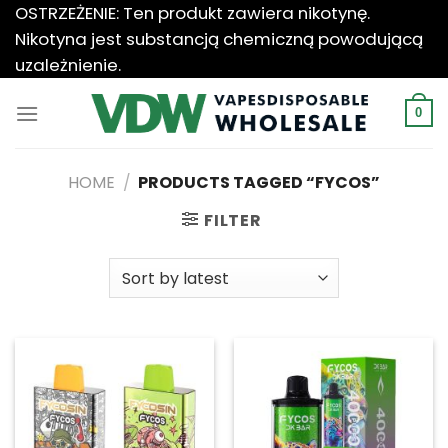
Przewiń
OSTRZEŻENIE: Ten produkt zawiera nikotynę.
do
Nikotyna jest substancją chemiczną powodującą
zawartości
uzależnienie.
0
HOME
/
PRODUCTS TAGGED “FYCOS”
FILTER