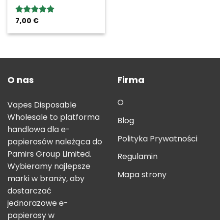
7,00
€
Rated
5.00
out of 5
O nas
Firma
O
Vapes Disposable
Wholesale to platforma
Blog
handlowa dla e-
Polityka Prywatności
papierosów należąca do
Pamirs Group Limited.
Regulamin
Wybieramy najlepsze
Mapa strony
marki w branży, aby
dostarczać
jednorazowe e-
papierosy w