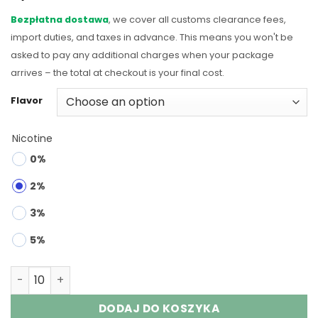
Bezpłatna dostawa
, we cover all customs clearance fees,
import duties, and taxes in advance. This means you won't be
asked to pay any additional charges when your package
arrives – the total at checkout is your final cost.
Flavor
Nicotine
0%
2%
3%
5%
FYCOS FYCOSIN 30000 Puffs Disposable Vape Wholesale 
DODAJ DO KOSZYKA