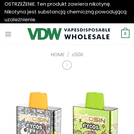
Przewiń
OSTRZEŻENIE: Ten produkt zawiera nikotynę.
do
Nikotyna jest substancją chemiczną powodującą
zawartości
uzależnienie.
0
HOME
/
≤50K