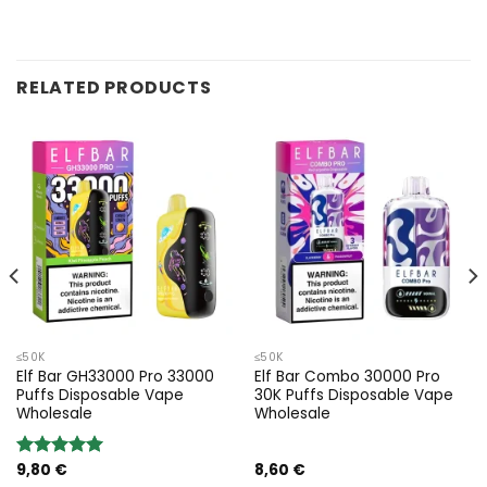
RELATED PRODUCTS
≤50K
≤50K
Elf Bar GH33000 Pro 33000
Elf Bar Combo 30000 Pro
Puffs Disposable Vape
30K Puffs Disposable Vape
Wholesale
Wholesale
9,80
€
8,60
€
Rated
5.00