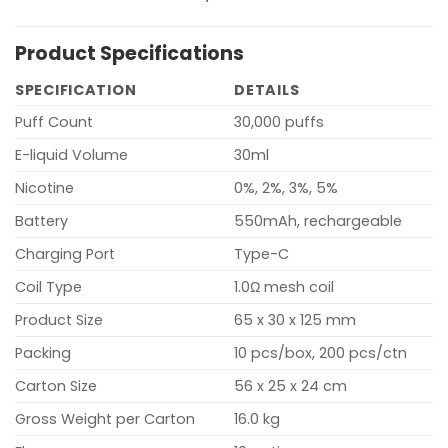
Product Specifications
SPECIFICATION
DETAILS
Puff Count
30,000 puffs
E-liquid Volume
30ml
Nicotine
0%, 2%, 3%, 5%
Battery
550mAh, rechargeable
Charging Port
Type-C
Coil Type
1.0Ω mesh coil
Product Size
65 x 30 x 125 mm
Packing
10 pcs/box, 200 pcs/ctn
Carton Size
56 x 25 x 24 cm
Gross Weight per Carton
16.0 kg