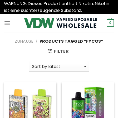
Zum
WARNUNG: Dieses Produkt enthält Nikotin. Nikotin
Inhalt
ist eine suchterzeugende Substanz.
springen
0
ZUHAUSE
/
PRODUCTS TAGGED “FYCOS”
FILTER