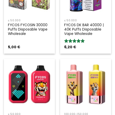
≤ 50.000
≤ 50.000
FYCOS FYCOSIN 30000
FYCOS DK BAR 40000 |
Puffs Disposable Vape
40K Puffs Disposable
Wholesale
Vape Wholesale
5,00
€
6,20
€
Bewertung:
5.00
von 5
≤ 50.000
100.000-150.000