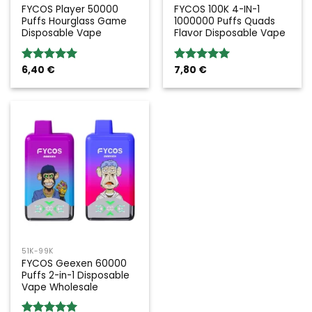
FYCOS Player 50000
FYCOS 100K 4-IN-1
Puffs Hourglass Game
1000000 Puffs Quads
Disposable Vape
Flavor Disposable Vape
6,40
€
7,80
€
Bewertung:
Bewertung:
5.00
von 5
5.00
von 5
51K-99K
FYCOS Geexen 60000
Puffs 2-in-1 Disposable
Vape Wholesale