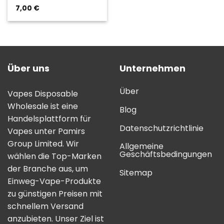
7,00
€
Bewertung:
5.00
von 5
Über uns
Unternehmen
Über
Vapes Disposable
Wholesale ist eine
Blog
Handelsplattform für
Datenschutzrichtlinie
Vapes unter Pamirs
Group Limited. Wir
Allgemeine
Geschäftsbedingungen
wählen die Top-Marken
der Branche aus, um
Sitemap
Einweg-Vape-Produkte
zu günstigen Preisen mit
schnellem Versand
anzubieten. Unser Ziel ist