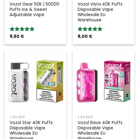
Vozol Gear 50K | 50000
Vozol Vista 40K Puffs
Puffs Ice & Sweet
Disposable Vape
Adjustable Vape
Wholesale EU
Warehouse
9,60
€
9,00
€
Bewertung:
Bewertung:
5.00
von 5
5.00
von 5
≤ 50.000
≤ 50.000
Vozol Star 40K Puffs
Vozol Rave 40K Puffs
Disposable Vape
Disposable Vape
Wholesale EU
Wholesale EU
Warehouse
Warehouse