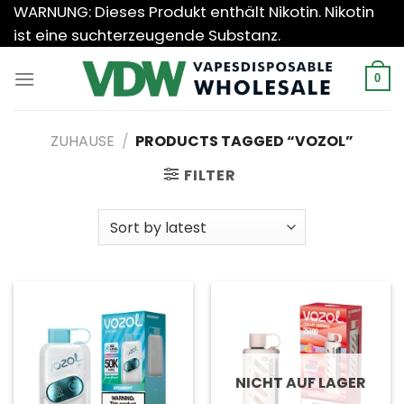
Zum
WARNUNG: Dieses Produkt enthält Nikotin. Nikotin
Inhalt
ist eine suchterzeugende Substanz.
springen
0
ZUHAUSE
/
PRODUCTS TAGGED “VOZOL”
FILTER
NICHT AUF LAGER