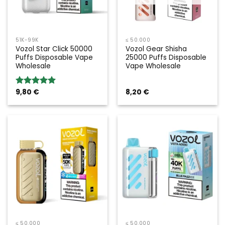
51K-99K
≤ 50.000
Vozol Star Click 50000
Vozol Gear Shisha
Puffs Disposable Vape
25000 Puffs Disposable
Wholesale
Vape Wholesale
9,80
€
8,20
€
Bewertung:
5.00
von 5
≤ 50.000
≤ 50.000