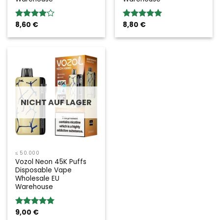
8,60
€
8,80
€
Bewertung:
Bewertung:
4.00
von
5.00
von 5
5
NICHT AUF LAGER
≤ 50.000
Vozol Neon 45K Puffs
Disposable Vape
Wholesale EU
Warehouse
9,00
€
Bewertung: