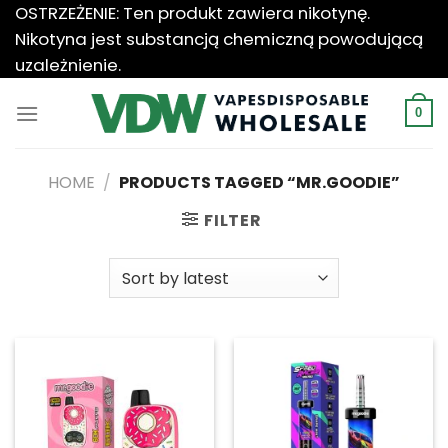
Przewiń
OSTRZEŻENIE: Ten produkt zawiera nikotynę.
do
Nikotyna jest substancją chemiczną powodującą
zawartości
uzależnienie.
0
HOME
/
PRODUCTS TAGGED “MR.GOODIE”
FILTER