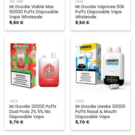
51K-99K
≤50K
Mr.Goodie Visible Max
Mr.Goodie Vaprivee 50K
60000 Puffs Disposable
Puffs Disposable Vape
Vape Wholesale
Wholesale
8,60
€
8,50
€
≤50K
≤50K
Mr.Goodie 20000 Puffs
Mr.Goodie Uwake 30000
Dual Pods 2% 5% Nic
Puffs Nasal & Mouth
Disposable Vape
Disposable Vape
5,70
€
6,70
€