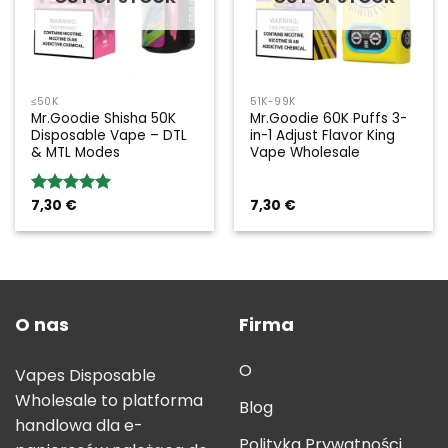
≤50K
51K-99K
Mr.Goodie Shisha 50K
Mr.Goodie 60K Puffs 3-
Disposable Vape – DTL
in-1 Adjust Flavor King
& MTL Modes
Vape Wholesale
7,30
€
7,30
€
Rated
5.00
out of 5
O nas
Firma
O
Vapes Disposable
Wholesale to platforma
Blog
handlowa dla e-
Polityka Prywatności