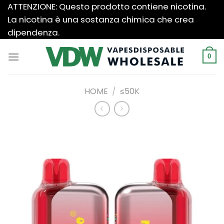
Salta
ATTENZIONE: Questo prodotto contiene nicotina.
ai
La nicotina è una sostanza chimica che crea
contenuti
dipendenza.
0
HOME
/
≤50K