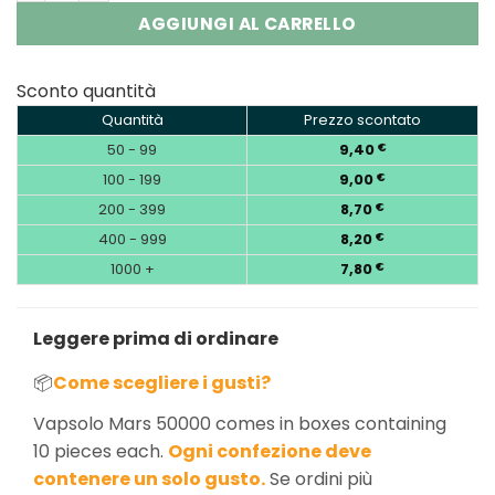
AGGIUNGI AL CARRELLO
Sconto quantità
Quantità
Prezzo scontato
50 - 99
9,40
€
100 - 199
9,00
€
200 - 399
8,70
€
400 - 999
8,20
€
1000 +
7,80
€
Leggere prima di ordinare
📦
Come scegliere i gusti?
Vapsolo Mars 50000 comes in boxes containing
10 pieces each.
Ogni confezione deve
contenere un solo gusto.
Se ordini più