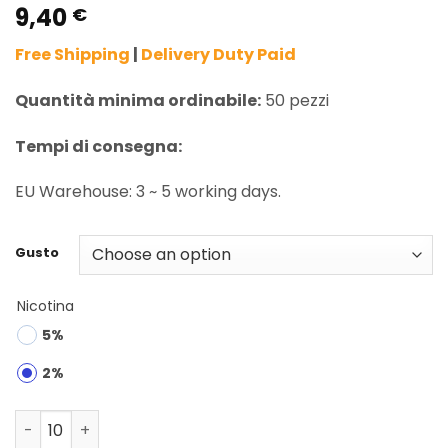
9,40
Rated
1
5.00
€
out of 5
based on
Free Shipping
|
Delivery Duty Paid
customer
rating
Quantità minima ordinabile:
50 pezzi
Tempi di consegna:
EU Warehouse: 3 ~ 5 working days.
Gusto
Nicotina
5%
2%
Vapsolo Mars 50000 Puffs Dual Mode Disposable Vape W