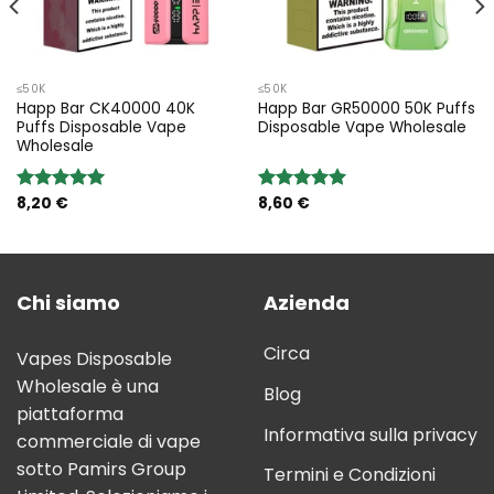
≤50K
≤50K
Happ Bar CK40000 40K
Happ Bar GR50000 50K Puffs
Puffs Disposable Vape
Disposable Vape Wholesale
Wholesale
8,20
€
8,60
€
Rated
5.00
Rated
5.00
out of 5
out of 5
Chi siamo
Azienda
Circa
Vapes Disposable
Wholesale è una
Blog
piattaforma
Informativa sulla privacy
commerciale di vape
sotto Pamirs Group
Termini e Condizioni