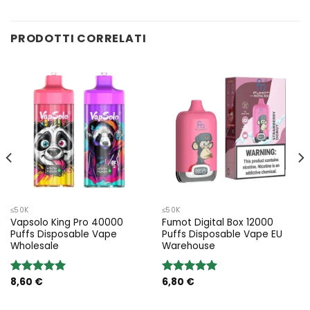
PRODOTTI CORRELATI
≤50K
≤50K
Vapsolo King Pro 40000
Fumot Digital Box 12000
Puffs Disposable Vape
Puffs Disposable Vape EU
Wholesale
Warehouse
8,60
€
6,80
€
Rated
5.00
Rated
5.00
out of 5
out of 5