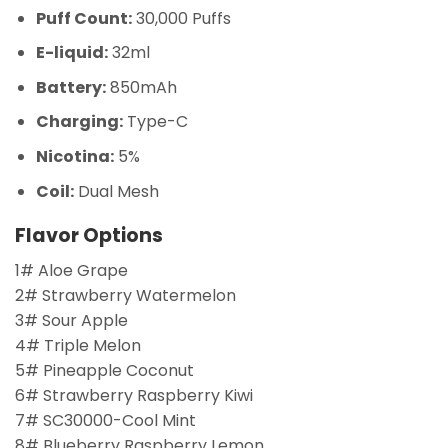
Puff Count:
30,000 Puffs
E-liquid:
32ml
Battery:
850mAh
Charging:
Type-C
Nicotina:
5%
Coil:
Dual Mesh
Flavor Options
1# Aloe Grape
2# Strawberry Watermelon
3# Sour Apple
4# Triple Melon
5# Pineapple Coconut
6# Strawberry Raspberry Kiwi
7# SC30000-Cool Mint
8# Blueberry Raspberry Lemon