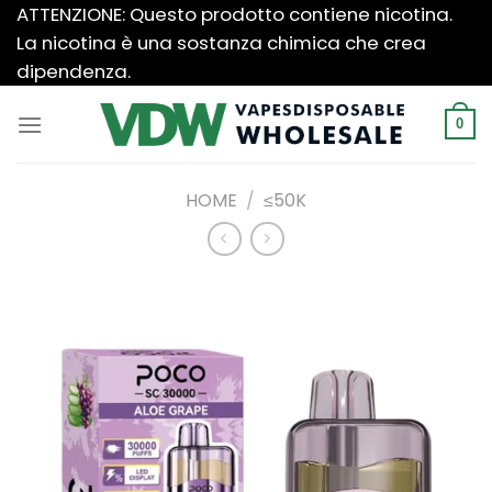
Salta
ATTENZIONE: Questo prodotto contiene nicotina.
ai
La nicotina è una sostanza chimica che crea
contenuti
dipendenza.
0
HOME
/
≤50K