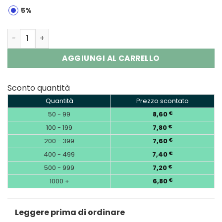
5%
POCO SC30000 EU Warehosue | 30K Puffs Diposable Vape
AGGIUNGI AL CARRELLO
Sconto quantità
Quantità
Prezzo scontato
50 - 99
8,60
€
100 - 199
7,80
€
200 - 399
7,60
€
400 - 499
7,40
€
500 - 999
7,20
€
1000 +
6,80
€
Leggere prima di ordinare