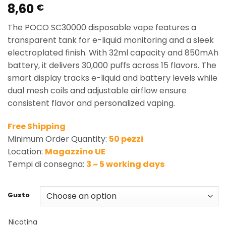
8,60
Rated
1
5.00
€
out of 5
based on
The POCO SC30000 disposable vape features a
customer
rating
transparent tank for e-liquid monitoring and a sleek
electroplated finish. With 32ml capacity and 850mAh
battery, it delivers 30,000 puffs across 15 flavors. The
smart display tracks e-liquid and battery levels while
dual mesh coils and adjustable airflow ensure
consistent flavor and personalized vaping.
Free Shipping
Minimum Order Quantity:
50 pezzi
Location:
Magazzino UE
Tempi di consegna:
3 ~ 5 working days
Gusto
Nicotina