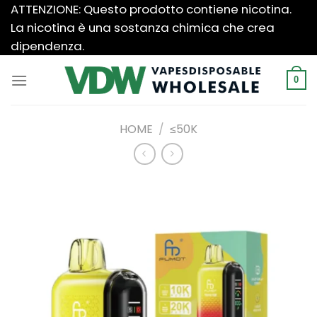
Salta
ATTENZIONE: Questo prodotto contiene nicotina.
ai
La nicotina è una sostanza chimica che crea
contenuti
dipendenza.
0
HOME
/
≤50K