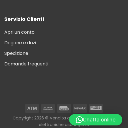
Servizio Clienti
Apri un conto
Dogane e dazi
Spedizione
Domande frequenti
Copyright 2026 © Vendita all'ingrosso di sigarette
Chatta online
elettroniche usa e getta