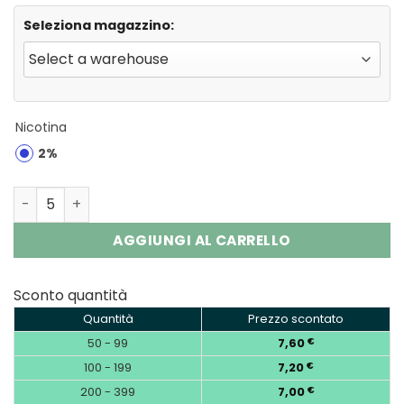
Seleziona magazzino:
Nicotina
2%
Fumot Tornado 20000 Puffs Disposable Vape EU Wareho
AGGIUNGI AL CARRELLO
Sconto quantità
Quantità
Prezzo scontato
50 - 99
7,60
€
100 - 199
7,20
€
200 - 399
7,00
€