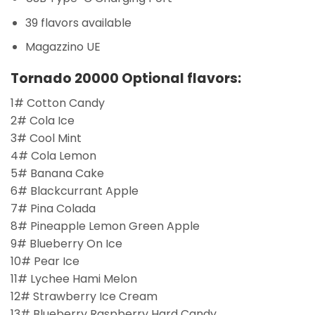
39 flavors available
Magazzino UE
Tornado 20000 Optional flavors:
1# Cotton Candy
2# Cola Ice
3# Cool Mint
4# Cola Lemon
5# Banana Cake
6# Blackcurrant Apple
7# Pina Colada
8# Pineapple Lemon Green Apple
9# Blueberry On Ice
10# Pear Ice
11# Lychee Hami Melon
12# Strawberry Ice Cream
13# Blueberry Raspberry Hard Candy