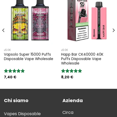
≤50K
≤50K
Vapsolo Super 15000 Puffs
Happ Bar CK40000 40K
Disposable Vape Wholesale
Puffs Disposable Vape
Wholesale
7,40
€
8,20
€
Rated
4.75
Rated
5.00
out of 5
out of 5
Chi siamo
Azienda
Circa
Vapes Disposable