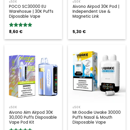
≤50K
≤50K
POCO SC30000 EU
Aivono Airpod 30K Pod |
Warehosue | 30K Puffs
Independent Use &
Diposable Vape
Magnetic Link
8,60
€
5,30
€
Rated
5.00
out of 5
≤50K
≤50K
Aivono Aim Airpod 30K
Mr.Goodie Uwake 30000
30,000 Puffs Disposable
Puffs Nasal & Mouth
Vape Pod Kit
Disposable Vape