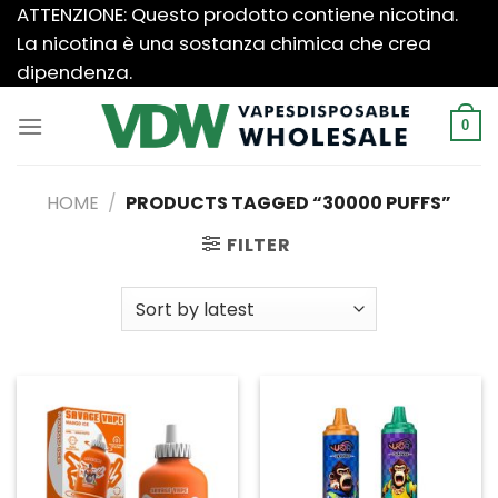
Salta
ATTENZIONE: Questo prodotto contiene nicotina.
ai
La nicotina è una sostanza chimica che crea
contenuti
dipendenza.
0
HOME
/
PRODUCTS TAGGED “30000 PUFFS”
FILTER