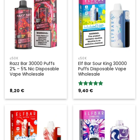
≤50K
≤50K
Razz Bar 30000 Puffs
Elf Bar Sour King 30000
2% – 5% Nic Disposable
Puffs Disposable Vape
Vape Wholesale
Wholesale
8,20
€
9,40
€
Rated
5.00
out of 5