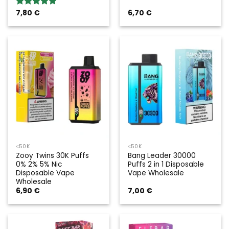
7,80
€
6,70
€
Rated
5.00
out of 5
≤50K
≤50K
Zooy Twins 30K Puffs
Bang Leader 30000
0% 2% 5% Nic
Puffs 2 in 1 Disposable
Disposable Vape
Vape Wholesale
Wholesale
6,90
€
7,00
€