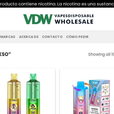
roducto contiene nicotina. La nicotina es una sustanc
MARCAS
ACERCA DE
CONTACTO
CÓMO PEDIR
KSO”
Showing all 1