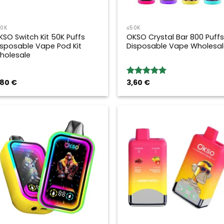
50K
≤50K
KSO Switch Kit 50K Puffs
OKSO Crystal Bar 800 Puffs
isposable Vape Pod Kit
Disposable Vape Wholesal
holesale
,80
€
3,60
€
Valoración:
5.00
sobre
5