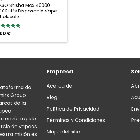
KSO Shisha Max 40000 |
0K Puffs Disposable Vape
holesale
,80
€
loración:
.00
sobre
Empresa
Ser
Acerca de
Abr
lataforma de
mirs Group
Blog
Adu
arcas de la
Política de Privacidad
Env
vapeo
n envío rápido.
Términos y Condiciones
Pre
ercio de vapeos
Mapa del sitio
estra misión es