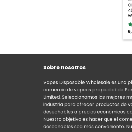
O
4
W
6
Va
5
5
Sobre nosotros
Vapes Disposable Wholesale es una p
comercio de vapeos propiedad de Pa
Limited. Seleccionamos las mejores m
industria para ofrecer productos de 
desechables a precios económicos co
Nuestro objetivo es hacer que el com
desechables sea más conveniente. Nu