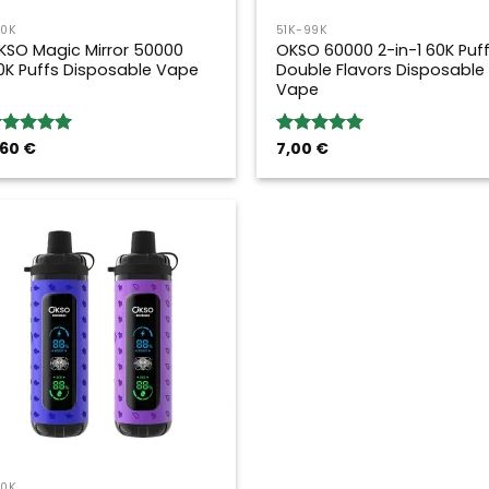
50K
51K-99K
KSO Magic Mirror 50000
OKSO 60000 2-in-1 60K Puf
0K Puffs Disposable Vape
Double Flavors Disposable
Vape
,60
€
7,00
€
loración:
Valoración:
.00
sobre
5.00
sobre
5
50K