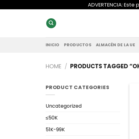
Saltar
ADVERTENCIA: Este p
al
contenido
INICIO
PRODUCTOS
ALMACÉN DE LA UE
HOME
/
PRODUCTS TAGGED “O
PRODUCT CATEGORIES
Uncategorized
≤50K
51K-99K