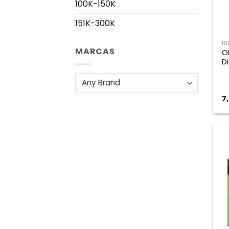
100K-150K
151K-300K
10
MARCAS
O
D
7