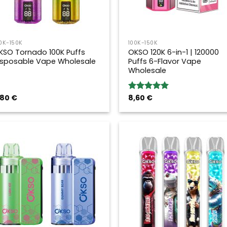
0K-150K
100K-150K
KSO Tornado 100K Puffs
OKSO 120K 6-in-1 | 120000
isposable Vape Wholesale
Puffs 6-Flavor Vape
Wholesale
,80
€
8,60
€
Valoración:
5.00
sobre
5