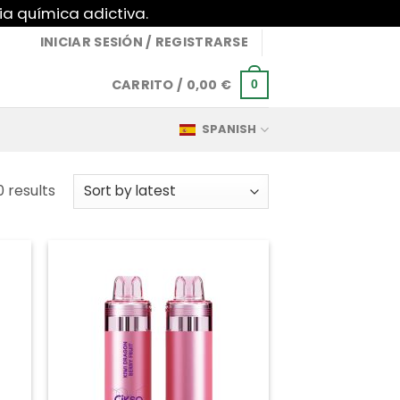
ia química adictiva.
INICIAR SESIÓN / REGISTRARSE
CARRITO /
0,00
€
0
SPANISH
Sorted
0 results
by
latest