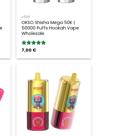
≤50K
OKSO Shisha Mega 50K |
e
50000 Puffs Hookah Vape
Wholesale
7,00
€
Valoración:
5.00
sobre
5