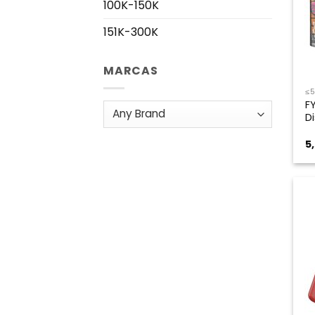
100K-150K
151K-300K
MARCAS
≤
F
D
5