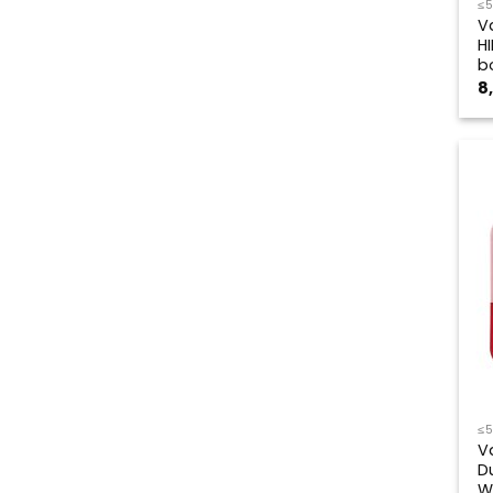
≤
V
H
b
8
≤
V
D
W