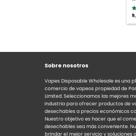
9
Va
5
5
Sobre nosotros
Vapes Disposable Wholesale es una p
comercio de vapeos propiedad de Pa
Limited. Seleccionamos las mejores m
industria para ofrecer productos de 
desechables a precios económicos co
Nuestro objetivo es hacer que el com
desechables sea más conveniente. Nu
brindar el mejor servicio y soluciones 