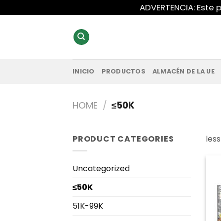
Saltar
ADVERTENCIA: Este p
al
contenido
INICIO
PRODUCTOS
ALMACÉN DE LA UE
HOME
/
≤50K
PRODUCT CATEGORIES
les
Uncategorized
≤50K
51K-99K