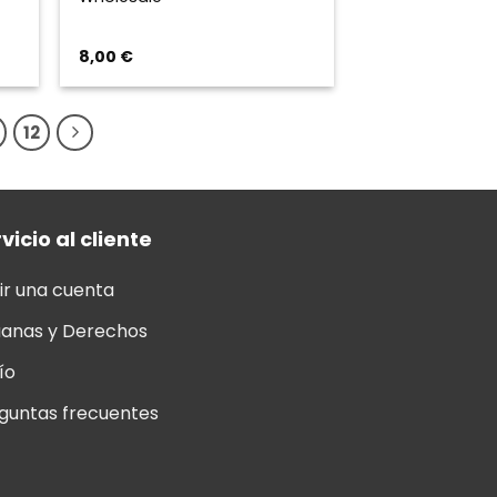
8,00
€
12
vicio al cliente
ir una cuenta
anas y Derechos
ío
guntas frecuentes