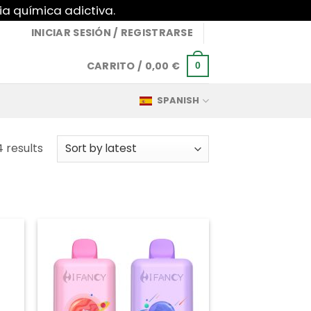
ia química adictiva.
INICIAR SESIÓN / REGISTRARSE
CARRITO /
0,00
€
0
SPANISH
Sorted
4 results
by
latest