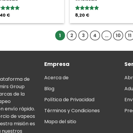
,40
€
8,20
€
loración:
Valoración:
.00
sobre
5.00
sobre
5
1
2
3
4
…
10
11
Empresa
Ser
Acerca de
Abr
lataforma de
mirs Group
Blog
Adu
arcas de la
Política de Privacidad
Env
vapeo
n envío rápido.
Términos y Condiciones
Pre
ercio de vapeos
Mapa del sitio
estra misión es
a nuestros