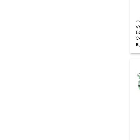
≤
V
5
C
8