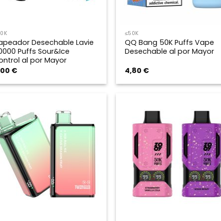
50K
≤50K
apeador Desechable Lavie
QQ Bang 50K Puffs Vape
0000 Puffs Sour&Ice
Desechable al por Mayor
ontrol al por Mayor
,00
€
4,80
€