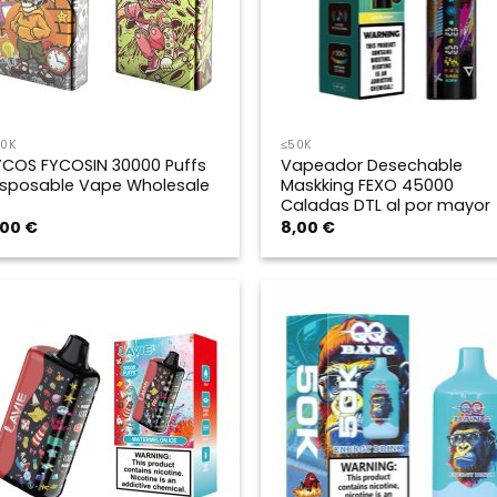
50K
≤50K
YCOS FYCOSIN 30000 Puffs
Vapeador Desechable
isposable Vape Wholesale
Maskking FEXO 45000
Caladas DTL al por mayor
,00
€
8,00
€