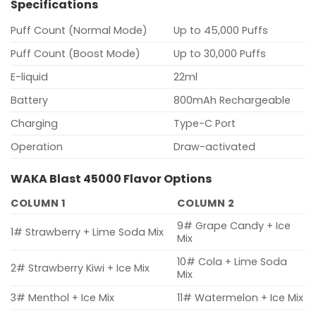
Specifications
Puff Count (Normal Mode)
Up to 45,000 Puffs
Puff Count (Boost Mode)
Up to 30,000 Puffs
E-liquid
22ml
Battery
800mAh Rechargeable
Charging
Type-C Port
Operation
Draw-activated
WAKA Blast 45000 Flavor Options
COLUMN 1
COLUMN 2
9# Grape Candy + Ice
1# Strawberry + Lime Soda Mix
Mix
10# Cola + Lime Soda
2# Strawberry Kiwi + Ice Mix
Mix
3# Menthol + Ice Mix
11# Watermelon + Ice Mix