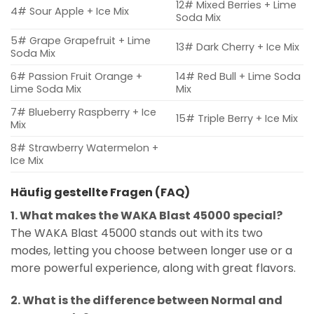
12# Mixed Berries + Lime
4# Sour Apple + Ice Mix
Soda Mix
5# Grape Grapefruit + Lime
13# Dark Cherry + Ice Mix
Soda Mix
6# Passion Fruit Orange +
14# Red Bull + Lime Soda
Lime Soda Mix
Mix
7# Blueberry Raspberry + Ice
15# Triple Berry + Ice Mix
Mix
8# Strawberry Watermelon +
Ice Mix
Häufig gestellte Fragen (FAQ)
1. What makes the WAKA Blast 45000 special?
The WAKA Blast 45000 stands out with its two
modes, letting you choose between longer use or a
more powerful experience, along with great flavors.
2. What is the difference between Normal and