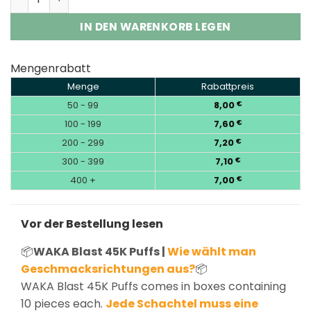
IN DEN WARENKORB LEGEN
Mengenrabatt
Menge
Rabattpreis
50 - 99
8,00
€
100 - 199
7,60
€
200 - 299
7,20
€
300 - 399
7,10
€
400 +
7,00
€
Vor der Bestellung lesen
📦
WAKA Blast 45K Puffs |
Wie wählt man
Geschmacksrichtungen aus?
📦
WAKA Blast 45K Puffs comes in boxes containing
10 pieces each.
Jede Schachtel muss eine