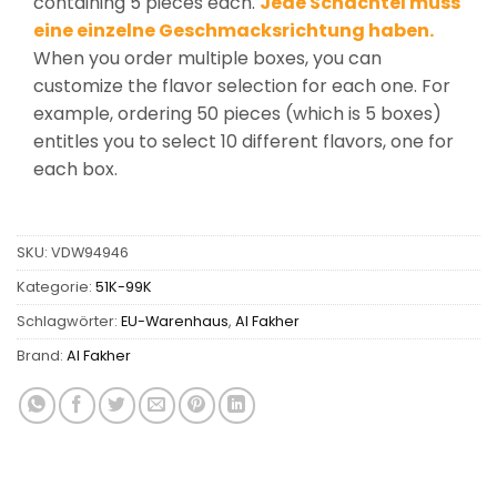
containing 5 pieces each.
Jede Schachtel muss
eine einzelne Geschmacksrichtung haben.
When you order multiple boxes, you can
customize the flavor selection for each one. For
example, ordering 50 pieces (which is 5 boxes)
entitles you to select 10 different flavors, one for
each box.
SKU:
VDW94946
Kategorie:
51K-99K
Schlagwörter:
EU-Warenhaus
,
Al Fakher
Brand:
Al Fakher