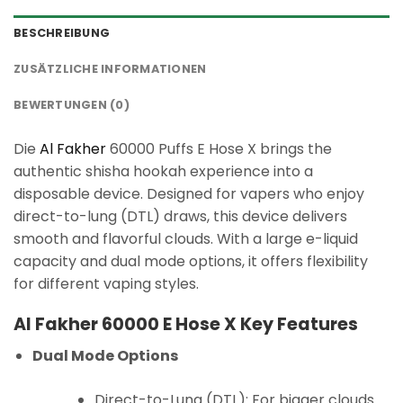
BESCHREIBUNG
ZUSÄTZLICHE INFORMATIONEN
BEWERTUNGEN (0)
Die
Al Fakher
60000 Puffs E Hose X brings the
authentic shisha hookah experience into a
disposable device. Designed for vapers who enjoy
direct-to-lung (DTL) draws, this device delivers
smooth and flavorful clouds. With a large e-liquid
capacity and dual mode options, it offers flexibility
for different vaping styles.
Al Fakher 60000 E Hose X Key Features
Dual Mode Options
Direct-to-Lung (DTL): For bigger clouds