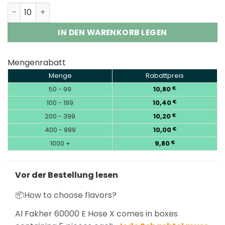
Al Fakher 60000 Puffs E Hose X Shisha Hookah Disposab
IN DEN WARENKORB LEGEN
Mengenrabatt
Menge
Rabattpreis
50 - 99
10,80
€
100 - 199
10,40
€
200 - 399
10,20
€
400 - 999
10,00
€
1000 +
9,80
€
Vor der Bestellung lesen
📦How to choose flavors?
Al Fakher 60000 E Hose X comes in boxes