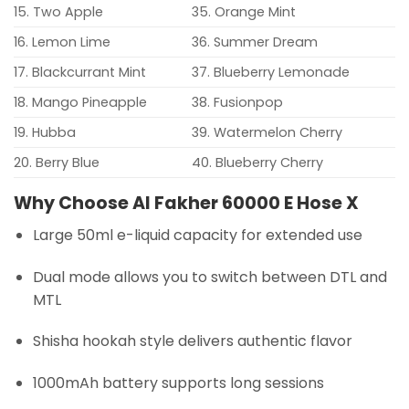
15. Two Apple
35. Orange Mint
16. Lemon Lime
36. Summer Dream
17. Blackcurrant Mint
37. Blueberry Lemonade
18. Mango Pineapple
38. Fusionpop
19. Hubba
39. Watermelon Cherry
20. Berry Blue
40. Blueberry Cherry
Why Choose Al Fakher 60000 E Hose X
Large 50ml e-liquid capacity for extended use
Dual mode allows you to switch between DTL and
MTL
Shisha hookah style delivers authentic flavor
1000mAh battery supports long sessions