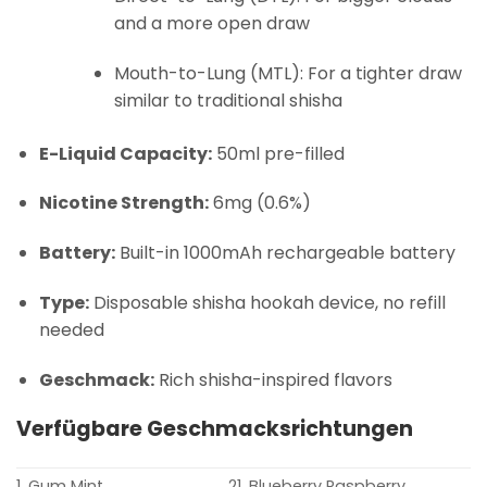
and a more open draw
Mouth-to-Lung (MTL): For a tighter draw
similar to traditional shisha
E-Liquid Capacity:
50ml pre-filled
Nicotine Strength:
6mg (0.6%)
Battery:
Built-in 1000mAh rechargeable battery
Type:
Disposable shisha hookah device, no refill
needed
Geschmack:
Rich shisha-inspired flavors
Verfügbare Geschmacksrichtungen
1. Gum Mint
21. Blueberry Raspberry