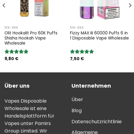
51K-99K
51K-99K
Olit Hookalit Pro 60K Puffs
Fizzy MAX III 60000 Puffs 6 in
Shisha Hookah Vape
1 Disposable Vape Wholesale
Wholesale
9,80
€
7,50
€
Bewertung:
Bewertung:
5.00
von 5
5.00
von 5
Über uns
Unternehmen
Über
Vapes Disposable
Wholesale ist eine
Blog
Handelsplattform für
Datenschutzrichtlinie
Vapes unter Pamirs
Group Limited. Wir
Allgemeine