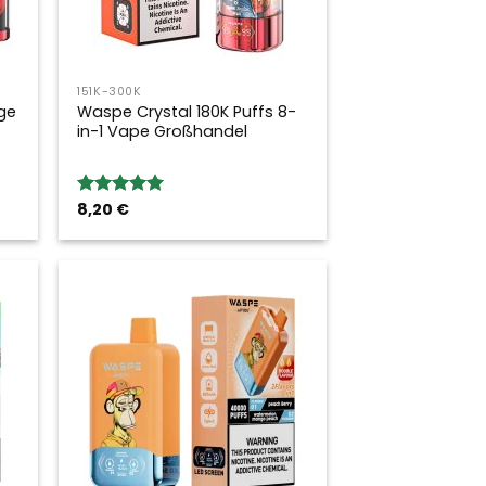
151K-300K
ge
Waspe Crystal 180K Puffs 8-
in-1 Vape Großhandel
8,20
€
Bewertung:
5.00
von 5