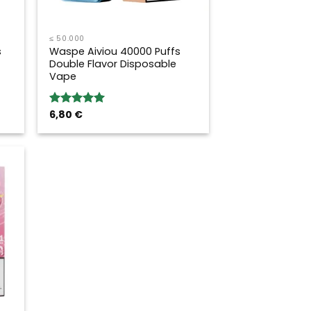
≤ 50.000
s
Waspe Aiviou 40000 Puffs
Double Flavor Disposable
Vape
6,80
€
Bewertung:
5.00
von 5