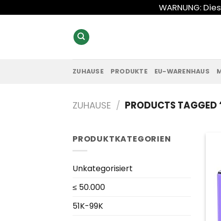
Zum
WARNUNG: Diese
Inhalt
springen
ZUHAUSE
PRODUKTE
EU-WARENHAUS
ZUHAUSE
/
PRODUCTS TAGGED 
PRODUKTKATEGORIEN
Unkategorisiert
≤ 50.000
51K-99K