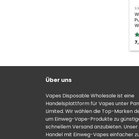
51
W
P
W
7
B
5
Über uns
Vapes Disposable Wholesale ist eine
Handelsplattform für Vapes unter Pa
Limited. Wir wählen die Top-Marken d
um Einweg-Vape-Produkte zu günstige
schnellem Versand anzubieten. Unser Zi
Handel mit Einweg-Vapes einfacher zu