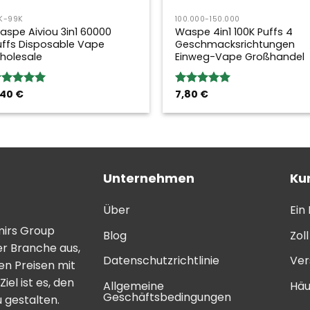
K-99K
100.000-150.000
aspe Aiviou 3in1 60000
Waspe 4in1 100K Puffs 4
uffs Disposable Vape
Geschmacksrichtungen
holesale
Einweg-Vape Großhandel
,40
€
7,80
€
ewertung:
Bewertung:
.00
von 5
5.00
von 5
Unternehmen
Ku
Über
Ein
mirs Group
Blog
Zol
er Branche aus,
Datenschutzrichtlinie
Ver
n Preisen mit
el ist es, den
Allgemeine
Häu
Geschäftsbedingungen
 gestalten.