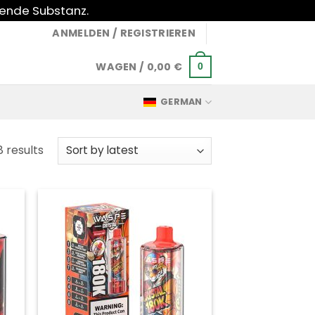
gende Substanz.
ANMELDEN / REGISTRIEREN
WAGEN /
0,00
€
0
GERMAN
Sorted
8 results
by
latest