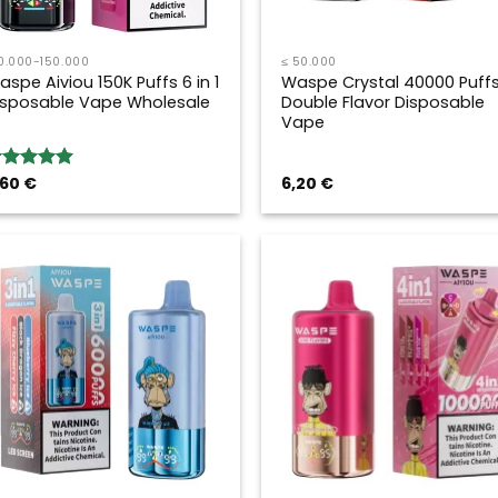
0.000-150.000
≤ 50.000
aspe Aiviou 150K Puffs 6 in 1
Waspe Crystal 40000 Puff
isposable Vape Wholesale
Double Flavor Disposable
Vape
,60
€
6,20
€
ewertung:
.00
von 5