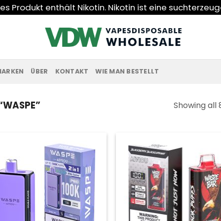
s Produkt enthält Nikotin. Nikotin ist eine suchterzeu
MARKEN
ÜBER
KONTAKT
WIE MAN BESTELLT
“WASPE”
Showing all 