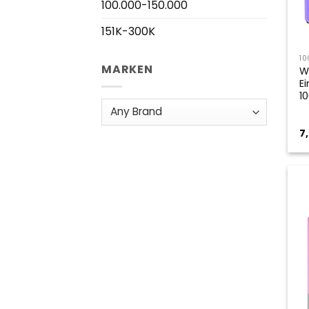
100.000-150.000
151K-300K
10
MARKEN
W
E
1
7