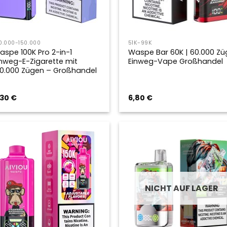
0.000-150.000
51K-99K
aspe 100K Pro 2-in-1
Waspe Bar 60K | 60.000 Zü
inweg-E-Zigarette mit
Einweg-Vape Großhandel
00.000 Zügen – Großhandel
,30
€
6,80
€
NICHT AUF LAGER