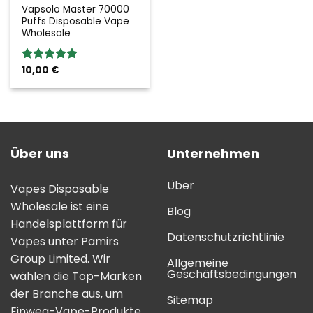
Vapsolo Master 70000
Puffs Disposable Vape
Wholesale
10,00
€
Bewertung:
5.00
von 5
Über uns
Unternehmen
Über
Vapes Disposable
Wholesale ist eine
Blog
Handelsplattform für
Datenschutzrichtlinie
Vapes unter Pamirs
Group Limited. Wir
Allgemeine
Geschäftsbedingungen
wählen die Top-Marken
der Branche aus, um
Sitemap
Einweg-Vape-Produkte