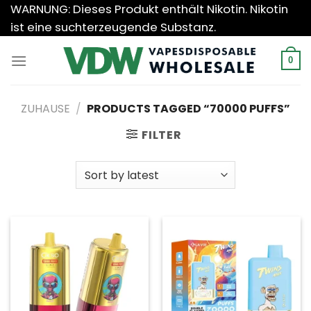
Zum
WARNUNG: Dieses Produkt enthält Nikotin. Nikotin
Inhalt
ist eine suchterzeugende Substanz.
springen
0
ZUHAUSE
/
PRODUCTS TAGGED “70000 PUFFS”
FILTER