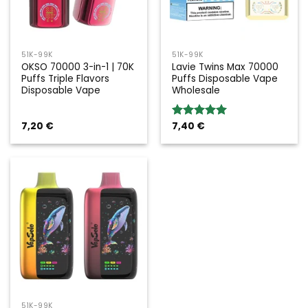
51K-99K
51K-99K
OKSO 70000 3-in-1 | 70K
Lavie Twins Max 70000
Puffs Triple Flavors
Puffs Disposable Vape
Disposable Vape
Wholesale
7,20
€
7,40
€
Bewertung:
5.00
von 5
51K-99K