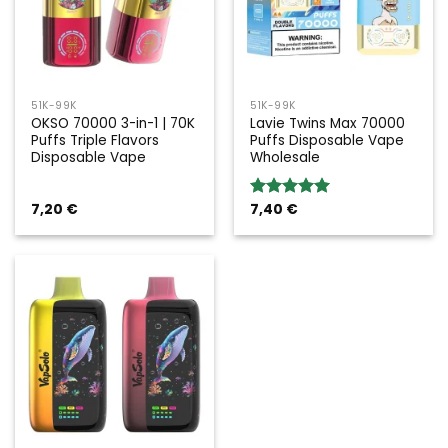
51K-99K
51K-99K
OKSO 70000 3-in-1 | 70K
Lavie Twins Max 70000
Puffs Triple Flavors
Puffs Disposable Vape
Disposable Vape
Wholesale
7,20
€
7,40
€
Rated
5.00
out of 5