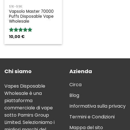
51K-99K
Vapsolo Master 70000
Puffs Disposable Vape
Wholesale
10,00
€
Rated
5.00
out of 5
Chi siamo
Azienda
Circa
Vapes Disposable
Wholesale è una
Blog
piattaforma
Informativa sulla privacy
commerciale di vape
sotto Pamirs Group
Termini e Condizioni
Limited. Selezioniamo i
Mappa del sito
migliori marchi del