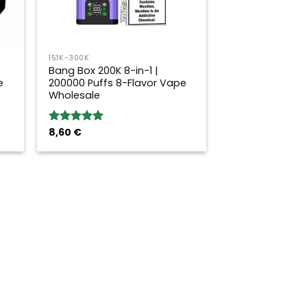
151K-300K
Bang Box 200K 8-in-1 |
e
200000 Puffs 8-Flavor Vape
Wholesale
8,60
€
Bewertung:
5.00
von 5