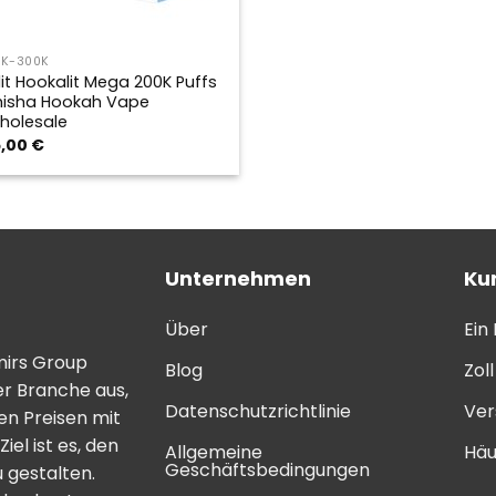
1K-300K
lit Hookalit Mega 200K Puffs
hisha Hookah Vape
holesale
5,00
€
Unternehmen
Ku
Über
Ein
mirs Group
Blog
Zol
er Branche aus,
Datenschutzrichtlinie
Ver
n Preisen mit
el ist es, den
Allgemeine
Häu
Geschäftsbedingungen
 gestalten.