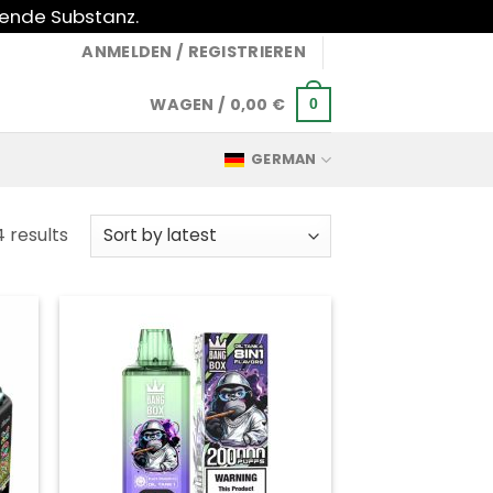
gende Substanz.
ANMELDEN / REGISTRIEREN
WAGEN /
0,00
€
0
GERMAN
Sorted
4 results
by
latest