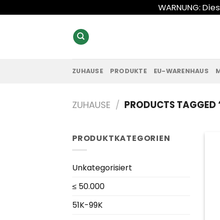
Zum
WARNUNG: Diese
Inhalt
springen
ZUHAUSE
PRODUKTE
EU-WARENHAUS
ZUHAUSE
/
PRODUCTS TAGGED “
PRODUKTKATEGORIEN
Unkategorisiert
≤ 50.000
51K-99K