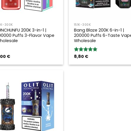
1K-300K
151K-300K
UNCHUNFU 200K 3-in-1 |
Bang Blaze 200K 6-in-1 |
00000 Puffs 3-Flavor Vape
200000 Puffs 6-Taste Vap
holesale
Wholesale
,00
€
8,80
€
Bewertung:
5.00
von 5