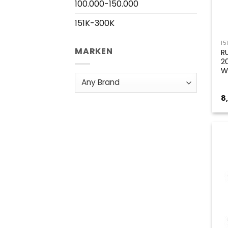
100.000-150.000
151K-300K
15
MARKEN
R
2
W
8