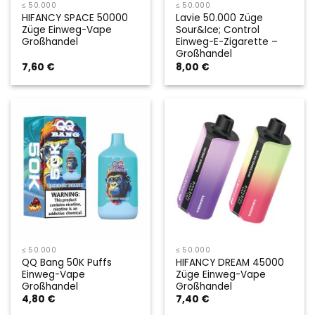
≤ 50.000
≤ 50.000
HIFANCY SPACE 50000
Lavie 50.000 Züge
Züge Einweg-Vape
Sour&Ice; Control
Großhandel
Einweg-E-Zigarette –
Großhandel
7,60
€
8,00
€
≤ 50.000
≤ 50.000
QQ Bang 50K Puffs
HIFANCY DREAM 45000
Einweg-Vape
Züge Einweg-Vape
Großhandel
Großhandel
4,80
€
7,40
€