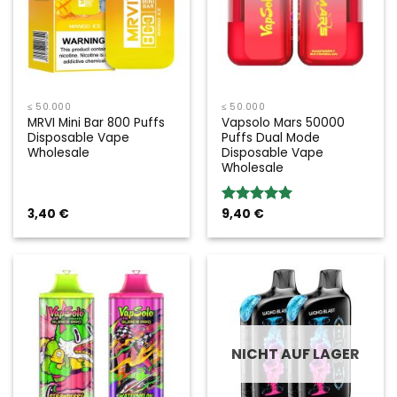
≤ 50.000
≤ 50.000
MRVI Mini Bar 800 Puffs
Vapsolo Mars 50000
Disposable Vape
Puffs Dual Mode
Wholesale
Disposable Vape
Wholesale
3,40
€
9,40
€
Bewertung:
5.00
von 5
NICHT AUF LAGER