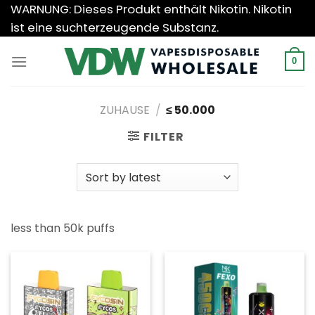
Zum
WARNUNG: Dieses Produkt enthält Nikotin. Nikotin
Inhalt
ist eine suchterzeugende Substanz.
springen
0
ZUHAUSE
/
≤ 50.000
FILTER
less than 50k puffs