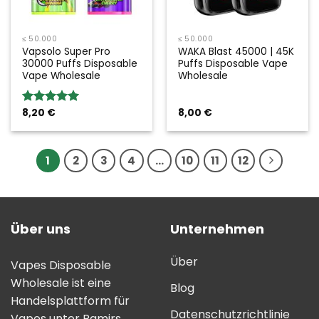
≤ 50.000
≤ 50.000
Vapsolo Super Pro
WAKA Blast 45000 | 45K
30000 Puffs Disposable
Puffs Disposable Vape
Vape Wholesale
Wholesale
8,20
€
8,00
€
Bewertung:
5.00
von 5
1
2
3
4
…
10
11
12
Über uns
Unternehmen
Über
Vapes Disposable
Wholesale ist eine
Blog
Handelsplattform für
Datenschutzrichtlinie
Vapes unter Pamirs