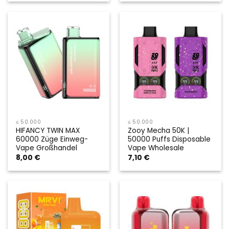
≤ 50.000
≤ 50.000
HIFANCY TWIN MAX
Zooy Mecha 50K |
60000 Züge Einweg-
50000 Puffs Disposable
Vape Großhandel
Vape Wholesale
8,00
€
7,10
€