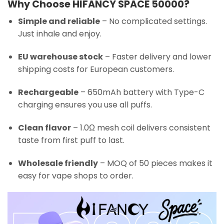
Why Choose HIFANCY SPACE 50000?
Simple and reliable
– No complicated settings.
Just inhale and enjoy.
EU warehouse stock
– Faster delivery and lower
shipping costs for European customers.
Rechargeable
– 650mAh battery with Type-C
charging ensures you use all puffs.
Clean flavor
– 1.0Ω mesh coil delivers consistent
taste from first puff to last.
Wholesale friendly
– MOQ of 50 pieces makes it
easy for vape shops to order.