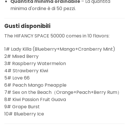
Quantità minima ordinabile
– La quantità
minima d'ordine è di 50 pezzi.
Gusti disponibili
The HIFANCY SPACE 50000 comes in 10 flavors:
1# Lady Killa (Blueberry+Mango+Cranberry Mint)
2# Mixed Berry
3# Raspberry Watermelon
4# Strawberry Kiwi
5# Love 66
6# Peach Mango Pneapple
7# Sex on the Beach（Orange+Peach+Berry Rum）
8# Kiwi Passion Fruit Guava
9# Grape Burst
10# Blueberry Ice