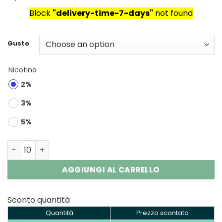
Block
"delivery-time-7-days"
not found
Gusto
Nicotina
2%
3%
5%
HIFANCY SPACE 50000 Puffs Disposable Vape Wholesale 
AGGIUNGI AL CARRELLO
Sconto quantità
Quantità
Prezzo scontato