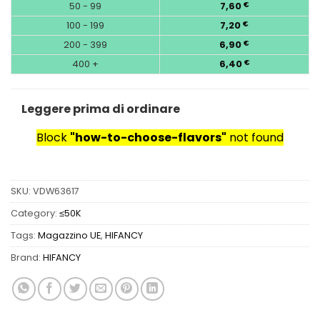
50 - 99
7,60
€
100 - 199
7,20
€
200 - 399
6,90
€
400 +
6,40
€
Leggere prima di ordinare
Block
"how-to-choose-flavors"
not found
SKU:
VDW63617
Category:
≤50K
Tags:
Magazzino UE
,
HIFANCY
Brand:
HIFANCY