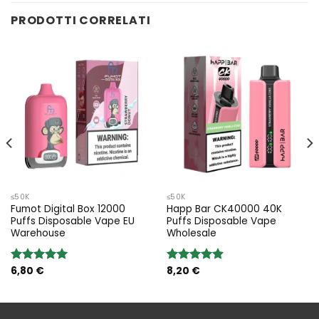
PRODOTTI CORRELATI
≤50K
≤50K
Fumot Digital Box 12000
Happ Bar CK40000 40K
Puffs Disposable Vape EU
Puffs Disposable Vape
Warehouse
Wholesale
6,80
€
8,20
€
Rated
5.00
Rated
5.00
out of 5
out of 5