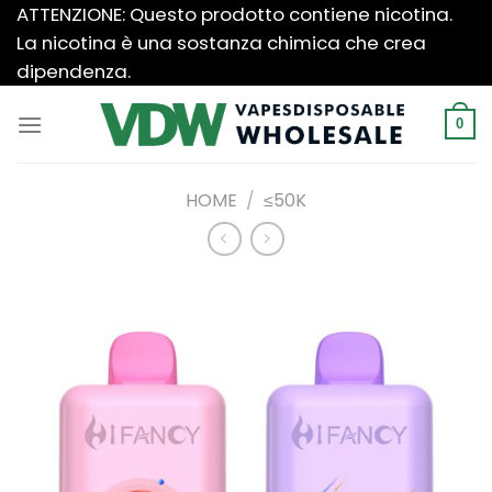
Salta
ATTENZIONE: Questo prodotto contiene nicotina.
ai
La nicotina è una sostanza chimica che crea
contenuti
dipendenza.
0
HOME
/
≤50K