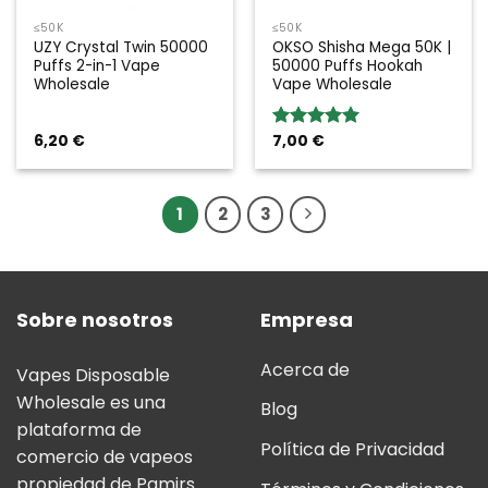
≤50K
≤50K
UZY Crystal Twin 50000
OKSO Shisha Mega 50K |
Puffs 2-in-1 Vape
50000 Puffs Hookah
Wholesale
Vape Wholesale
6,20
€
7,00
€
Valoración:
5.00
sobre
5
1
2
3
Sobre nosotros
Empresa
Acerca de
Vapes Disposable
Wholesale es una
Blog
plataforma de
Política de Privacidad
comercio de vapeos
propiedad de Pamirs