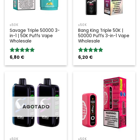
≤50K
≤50K
Savage Triple 50000 3-
Bang King Triple 50K |
in-1 | 50K Puffs Vape
50000 Puffs 3-in-1 Vape
Wholesale
Wholesale
6,80
€
6,20
€
Valoración:
Valoración:
5.00
sobre
5.00
sobre
5
5
AGOTADO
≤50K
≤50K