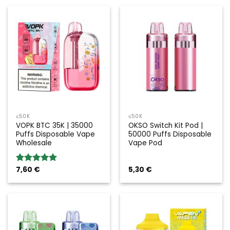
≤50K
≤50K
VOPK BTC 35K | 35000
OKSO Switch Kit Pod |
Puffs Disposable Vape
50000 Puffs Disposable
Wholesale
Vape Pod
7,60
€
5,30
€
Valoración:
5.00
sobre
5