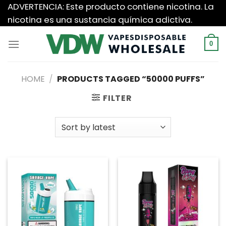
Saltar
ADVERTENCIA: Este producto contiene nicotina. La
al
nicotina es una sustancia química adictiva.
contenido
0
HOME
/
PRODUCTS TAGGED “50000 PUFFS”
FILTER