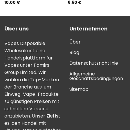
10,00
€
8,60
€
Bewertung:
5.00
von 5
Über uns
Unternehmen
Über
Vapes Disposable
Wholesale ist eine
Blog
Handelsplattform für
Datenschutzrichtlinie
Vapes unter Pamirs
Group Limited. Wir
Allgemeine
Geschäftsbedingungen
wählen die Top-Marken
der Branche aus, um
Sitemap
Einweg-Vape-Produkte
zu günstigen Preisen mit
schnellem Versand
anzubieten. Unser Ziel ist
es, den Handel mit