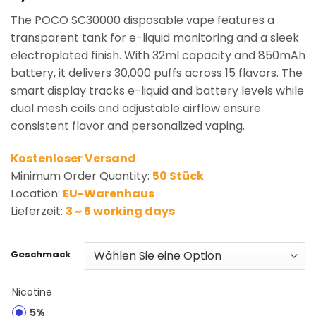
based on
The POCO SC30000 disposable vape features a
customer
rating
transparent tank for e-liquid monitoring and a sleek
electroplated finish. With 32ml capacity and 850mAh
battery, it delivers 30,000 puffs across 15 flavors. The
smart display tracks e-liquid and battery levels while
dual mesh coils and adjustable airflow ensure
consistent flavor and personalized vaping.
Kostenloser Versand
Minimum Order Quantity:
50 Stück
Location:
EU-Warenhaus
Lieferzeit:
3 ~ 5 working days
Geschmack
Nicotine
5%