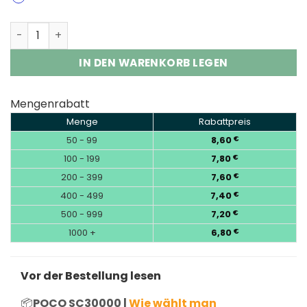
POCO SC30000 EU Warehosue | 30K Puffs Diposable Vap
IN DEN WARENKORB LEGEN
Mengenrabatt
Menge
Rabattpreis
50 - 99
8,60
€
100 - 199
7,80
€
200 - 399
7,60
€
400 - 499
7,40
€
500 - 999
7,20
€
1000 +
6,80
€
Vor der Bestellung lesen
📦
POCO SC30000 |
Wie wählt man