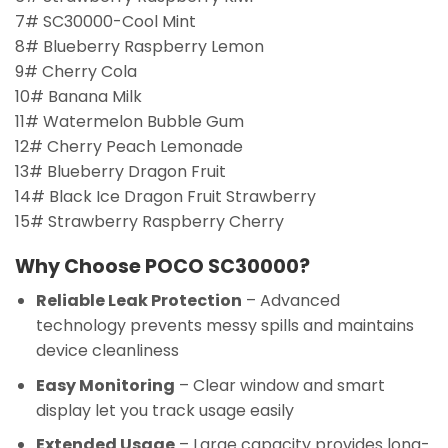
7# SC30000-Cool Mint
8# Blueberry Raspberry Lemon
9# Cherry Cola
10# Banana Milk
11# Watermelon Bubble Gum
12# Cherry Peach Lemonade
13# Blueberry Dragon Fruit
14# Black Ice Dragon Fruit Strawberry
15# Strawberry Raspberry Cherry
Why Choose POCO SC30000?
Reliable Leak Protection
– Advanced
technology prevents messy spills and maintains
device cleanliness
Easy Monitoring
– Clear window and smart
display let you track usage easily
Extended Usage
– Large capacity provides long-