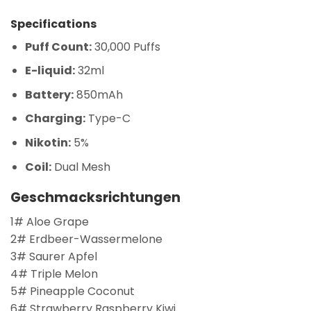
Specifications
Puff Count:
30,000 Puffs
E-liquid:
32ml
Battery:
850mAh
Charging:
Type-C
Nikotin:
5%
Coil:
Dual Mesh
Geschmacksrichtungen
1# Aloe Grape
2# Erdbeer-Wassermelone
3# Saurer Apfel
4# Triple Melon
5# Pineapple Coconut
6# Strawberry Raspberry Kiwi