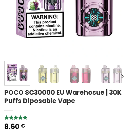
POCO SC30000 EU Warehosue | 30K
Puffs Diposable Vape
8,60
Rated
1
5.00
€
out of 5