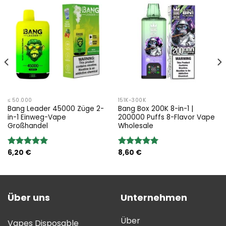
≤ 50.000
151K-300K
Bang Leader 45000 Züge 2-
Bang Box 200K 8-in-1 |
in-1 Einweg-Vape
200000 Puffs 8-Flavor Vape
Großhandel
Wholesale
6,20
€
8,60
€
Bewertung:
Bewertung:
5.00
von 5
5.00
von 5
Über uns
Unternehmen
Über
Vapes Disposable