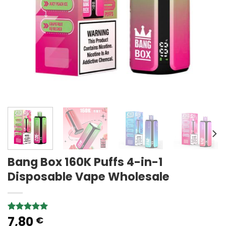
Bang Box 160K Puffs 4-in-1
Disposable Vape Wholesale
7,80
Rated
1
5.00
€
out of 5