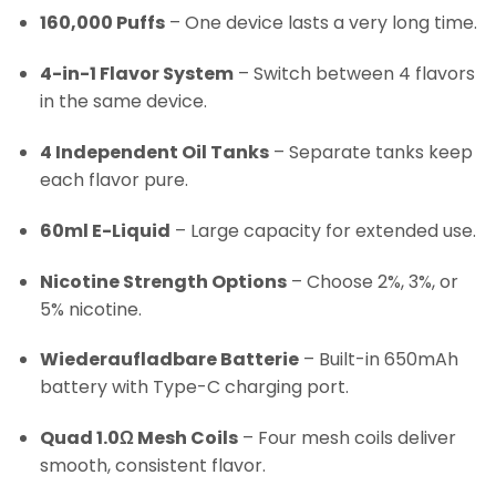
160,000 Puffs
– One device lasts a very long time.
4-in-1 Flavor System
– Switch between 4 flavors
in the same device.
4 Independent Oil Tanks
– Separate tanks keep
each flavor pure.
60ml E-Liquid
– Large capacity for extended use.
Nicotine Strength Options
– Choose 2%, 3%, or
5% nicotine.
Wiederaufladbare Batterie
– Built-in 650mAh
battery with Type-C charging port.
Quad 1.0Ω Mesh Coils
– Four mesh coils deliver
smooth, consistent flavor.