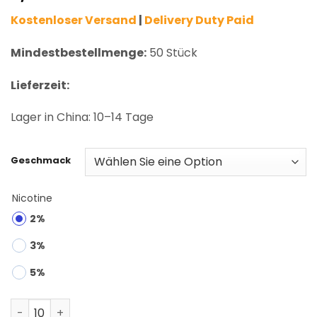
based on
Kostenloser Versand
|
Delivery Duty Paid
customer
rating
Mindestbestellmenge:
50 Stück
Lieferzeit:
Lager in China: 10–14 Tage
Geschmack
Nicotine
2%
3%
5%
Bang Box 160K Puffs 4-in-1 Disposable Vape Wholesale 