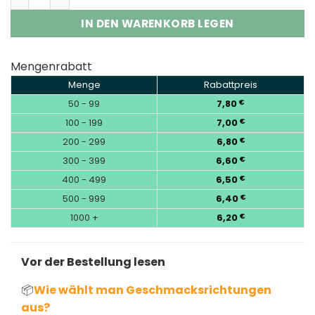
IN DEN WARENKORB LEGEN
Mengenrabatt
Menge
Rabattpreis
50 - 99
7,80
€
100 - 199
7,00
€
200 - 299
6,80
€
300 - 399
6,60
€
400 - 499
6,50
€
500 - 999
6,40
€
1000 +
6,20
€
Vor der Bestellung lesen
📦
Wie wählt man Geschmacksrichtungen
aus?