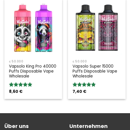
≤ 50.000
≤ 50.000
Vapsolo King Pro 40000
Vapsolo Super 15000
Puffs Disposable Vape
Puffs Disposable Vape
Wholesale
Wholesale
8,60
€
7,40
€
Bewertung:
Bewertung:
5.00
von 5
4.75
von 5
Über uns
Unternehmen