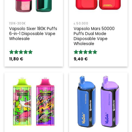
151K-300K
≤ 50.000
Vapsolo Sixer 180K Puffs
Vapsolo Mars 50000
6-in-1 Disposable Vape
Puffs Dual Mode
Wholesale
Disposable Vape
Wholesale
11,80
€
9,40
€
Bewertung:
Bewertung:
5.00
von 5
5.00
von 5