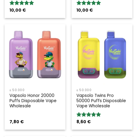
10,00
€
10,00
€
Bewertung:
Bewertung:
5.00
von 5
5.00
von 5
≤ 50.000
≤ 50.000
Vapsolo Honor 20000
Vapsolo Twins Pro
Puffs Disposable Vape
50000 Puffs Disposable
Wholesale
Vape Wholesale
7,80
€
8,60
€
Bewertung:
5.00
von 5