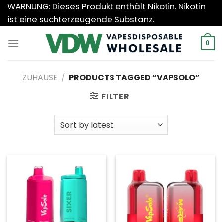
Zum
WARNUNG: Dieses Produkt enthält Nikotin. Nikotin
Inhalt
ist eine suchterzeugende Substanz.
springen
0
ZUHAUSE
/
PRODUCTS TAGGED “VAPSOLO”
FILTER