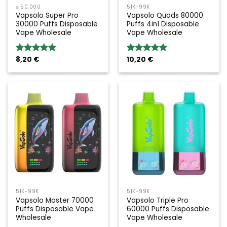
≤ 50.000
51K-99K
Vapsolo Super Pro
Vapsolo Quads 80000
30000 Puffs Disposable
Puffs 4in1 Disposable
Vape Wholesale
Vape Wholesale
8,20
€
10,20
€
Bewertung:
Bewertung:
5.00
von 5
5.00
von 5
51K-99K
51K-99K
Vapsolo Master 70000
Vapsolo Triple Pro
Puffs Disposable Vape
60000 Puffs Disposable
Wholesale
Vape Wholesale