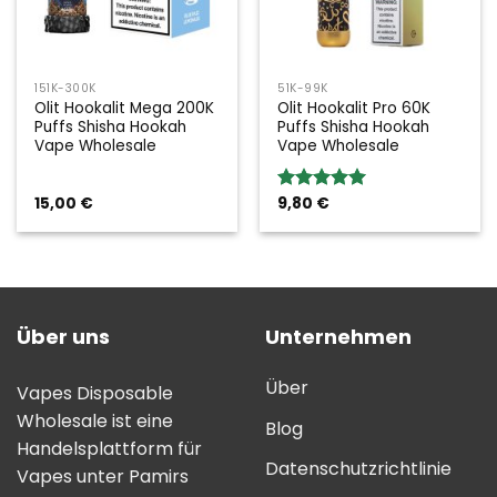
151K-300K
51K-99K
Olit Hookalit Mega 200K
Olit Hookalit Pro 60K
Puffs Shisha Hookah
Puffs Shisha Hookah
Vape Wholesale
Vape Wholesale
15,00
€
9,80
€
Bewertung:
5.00
von 5
Über uns
Unternehmen
Über
Vapes Disposable
Wholesale ist eine
Blog
Handelsplattform für
Datenschutzrichtlinie
Vapes unter Pamirs