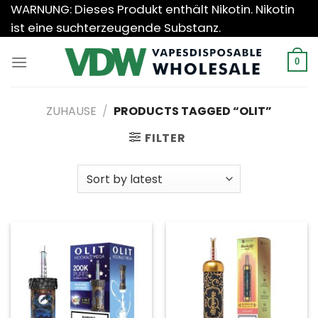
Zum
WARNUNG: Dieses Produkt enthält Nikotin. Nikotin
Inhalt
ist eine suchterzeugende Substanz.
springen
0
ZUHAUSE
/
PRODUCTS TAGGED “OLIT”
FILTER