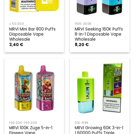
≤ 50.000
151K-300K
MRVI Mini Bar 800 Puffs
MRVI Seeking 160K Puffs
Disposable Vape
8-in-1 Disposable Vape
Wholesale
Wholesale
3,40
€
8,20
€
100.000-150.000
51K-99K
MRVI 100K Züge 5-in-1
MRVI Growing 60K 3-in-1
Einweg Vape
| 60000 Puffs Triple