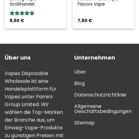
Großhandel
Flavors Vape
8,60
€
7,60
€
Bewertung:
5.00
von 5
Über uns
Unternehmen
Über
Vapes Disposable
Wholesale ist eine
Blog
Handelsplattform für
Datenschutzrichtlinie
Vapes unter Pamirs
Group Limited. Wir
Allgemeine
Geschäftsbedingungen
wählen die Top-Marken
der Branche aus, um
Sitemap
Einweg-Vape-Produkte
zu günstigen Preisen mit