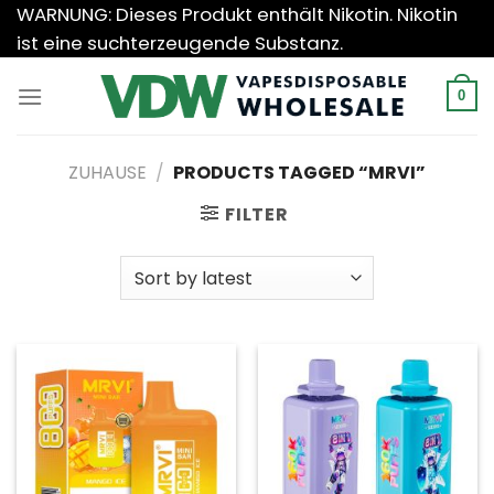
Zum
WARNUNG: Dieses Produkt enthält Nikotin. Nikotin
Inhalt
ist eine suchterzeugende Substanz.
springen
0
ZUHAUSE
/
PRODUCTS TAGGED “MRVI”
FILTER