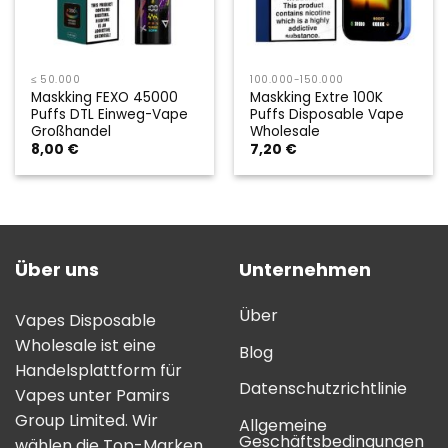
≤ 50.000
100.000-150.000
Maskking FEXO 45000
Maskking Extre 100K
Puffs DTL Einweg-Vape
Puffs Disposable Vape
Großhandel
Wholesale
8,00
€
7,20
€
Über uns
Unternehmen
Über
Vapes Disposable
Wholesale ist eine
Blog
Handelsplattform für
Datenschutzrichtlinie
Vapes unter Pamirs
Group Limited. Wir
Allgemeine
Geschäftsbedingungen
wählen die Top-Marken