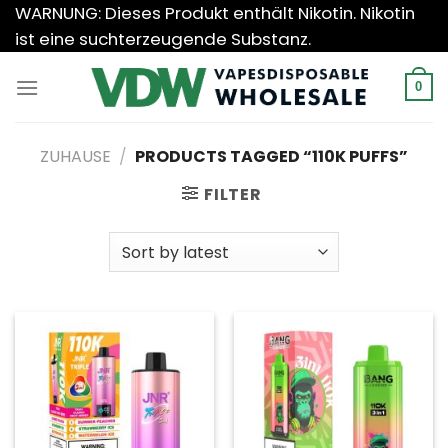
Zum
WARNUNG: Dieses Produkt enthält Nikotin. Nikotin
Inhalt
ist eine suchterzeugende Substanz.
springen
0
ZUHAUSE
/
PRODUCTS TAGGED “110K PUFFS”
FILTER