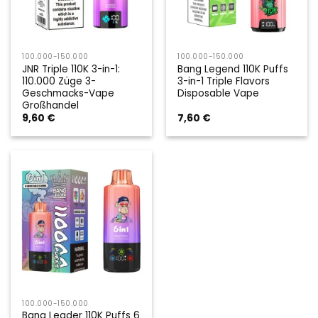
100.000-150.000
100.000-150.000
JNR Triple 110K 3-in-1:
Bang Legend 110K Puffs
110.000 Züge 3-
3-in-1 Triple Flavors
Geschmacks-Vape
Disposable Vape
Großhandel
9,60
€
7,60
€
100.000-150.000
Bang Leader 110K Puffs 6