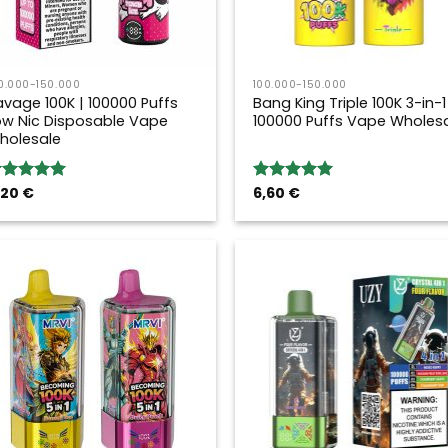
0.000-150.000
100.000-150.000
avage 100K | 100000 Puffs
Bang King Triple 100K 3-in-1 
ow Nic Disposable Vape
100000 Puffs Vape Wholes
holesale
,20
€
6,60
€
ewertung:
Bewertung:
.00
von 5
5.00
von 5