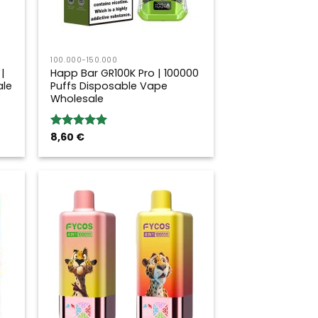
100.000-150.000
|
Happ Bar GR100K Pro | 100000
ale
Puffs Disposable Vape
Wholesale
8,60
€
Bewertung:
5.00
von 5