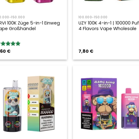
0.000-150.000
100.000-150.000
RVI 100K Züge 5-in-1 Einweg
UZY 100K 4-in-1 | 100000 Puf
ape Großhandel
4 Flavors Vape Wholesale
,60
€
7,80
€
ewertung:
.00
von 5