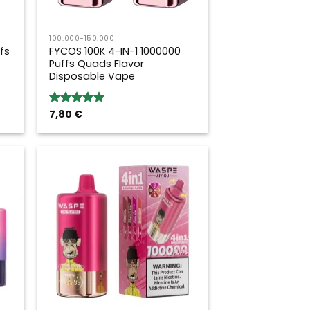
100.000-150.000
fs
FYCOS 100K 4-IN-1 1000000
Puffs Quads Flavor
Disposable Vape
7,80
€
Bewertung:
5.00
von 5