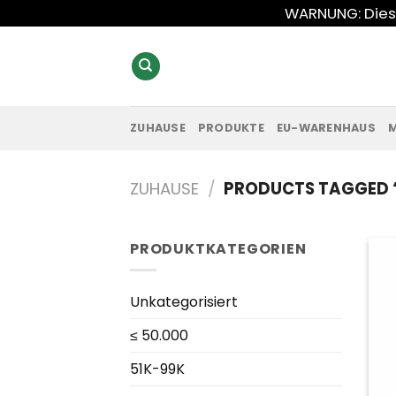
Zum
WARNUNG: Diese
Inhalt
springen
ZUHAUSE
PRODUKTE
EU-WARENHAUS
ZUHAUSE
/
PRODUCTS TAGGED “
PRODUKTKATEGORIEN
Unkategorisiert
≤ 50.000
51K-99K