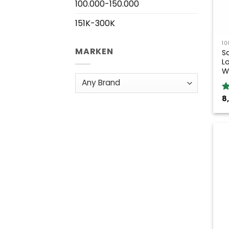
100.000-150.000
151K-300K
10
MARKEN
S
L
W
8
B
5