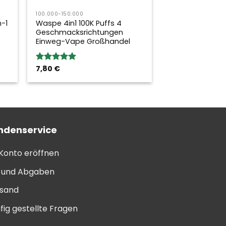
100.000-150.000
n-1
Waspe 4in1 100K Puffs 4
Geschmacksrichtungen
Einweg-Vape Großhandel
7,80
€
Bewertung:
5.00
von 5
ndenservice
 Konto eröffnen
l und Abgaben
sand
fig gestellte Fragen