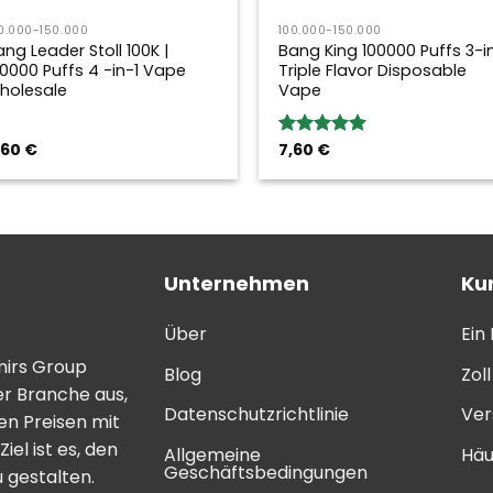
0.000-150.000
100.000-150.000
ang Leader Stoll 100K |
Bang King 100000 Puffs 3-i
00000 Puffs 4 -in-1 Vape
Triple Flavor Disposable
holesale
Vape
,60
€
7,60
€
Bewertung:
5.00
von 5
Unternehmen
Ku
Über
Ein
mirs Group
Blog
Zol
er Branche aus,
Datenschutzrichtlinie
Ver
n Preisen mit
el ist es, den
Allgemeine
Häu
Geschäftsbedingungen
 gestalten.