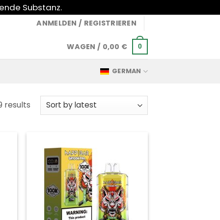
gende Substanz.
ANMELDEN / REGISTRIEREN
WAGEN /
0,00
€
0
GERMAN
Sorted
9 results
by
latest