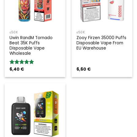
≤50K
≤50K
Uwin RandM Tornado
Zooy Firzen 35000 Puffs
Beat 35K Puffs
Disposable Vape From
Disposable Vape
EU Warehouse
Wholesale
6,40
€
6,60
€
Rated
5.00
out of 5