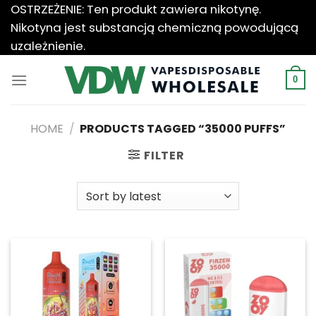
Przewiń
OSTRZEŻENIE: Ten produkt zawiera nikotynę.
do
Nikotyna jest substancją chemiczną powodującą
zawartości
uzależnienie.
0
HOME
/
PRODUCTS TAGGED “35000 PUFFS”
FILTER