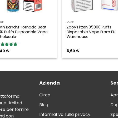
50K
≤50K
win RandM Tornado Beat
Zooy Firzen 35000 Puffs
5K Puffs Disposable Vape
Disposable Vape From EU
holesale
Warehouse
,40
€
6,60
€
ated
5.00
ut of 5
Azienda
Ser
Circa
Apr
attaforma
up Limited.
Blog
Dog
ore per fornire
Informativa sulla privacy
Spe
nti con