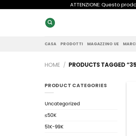
Salta
ATTENZIONE: Questo prodot
ai
contenuti
CASA
PRODOTTI
MAGAZZINO UE
MARC
HOME
/
PRODUCTS TAGGED “35
PRODUCT CATEGORIES
Uncategorized
≤50K
51K-99K