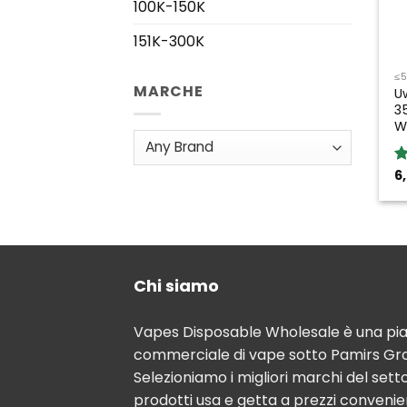
100K-150K
151K-300K
≤
MARCHE
U
3
W
6
R
o
Chi siamo
Vapes Disposable Wholesale è una pi
commerciale di vape sotto Pamirs Gro
Selezioniamo i migliori marchi del sett
prodotti usa e getta a prezzi convenie