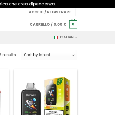
imica che crea dipendenza.
ACCEDI / REGISTRARE
CARRELLO /
0,00
€
0
ITALIAN
Sorted
3 results
by
latest