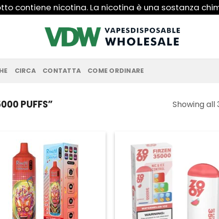
to contiene nicotina. La nicotina è una sostanza ch
HE
CIRCA
CONTATTA
COME ORDINARE
000 PUFFS”
Showing all 