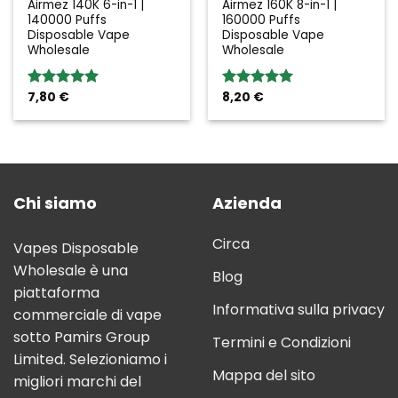
Airmez 140K 6-in-1 |
Airmez 160K 8-in-1 |
140000 Puffs
160000 Puffs
Disposable Vape
Disposable Vape
Wholesale
Wholesale
7,80
€
8,20
€
Rated
5.00
Rated
5.00
out of 5
out of 5
Chi siamo
Azienda
Circa
Vapes Disposable
Wholesale è una
Blog
piattaforma
Informativa sulla privacy
commerciale di vape
sotto Pamirs Group
Termini e Condizioni
Limited. Selezioniamo i
Mappa del sito
migliori marchi del