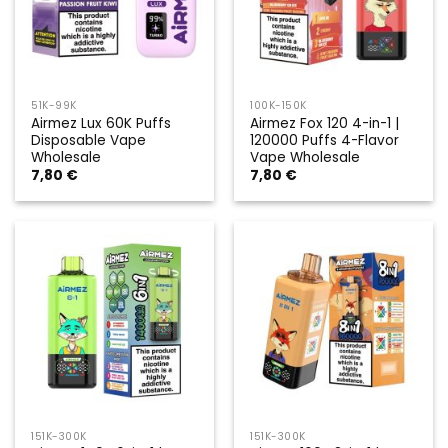
51K-99K
100K-150K
Airmez Lux 60K Puffs
Airmez Fox 120 4-in-1 |
Disposable Vape
120000 Puffs 4-Flavor
Wholesale
Vape Wholesale
7,80
€
7,80
€
151K-300K
151K-300K