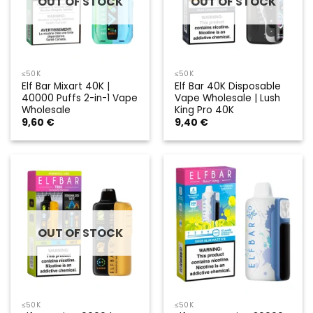
OUT OF STOCK
OUT OF STOCK
≤50K
≤50K
Elf Bar Mixart 40K |
Elf Bar 40K Disposable
40000 Puffs 2-in-1 Vape
Vape Wholesale | Lush
Wholesale
King Pro 40K
9,60
€
9,40
€
OUT OF STOCK
≤50K
≤50K