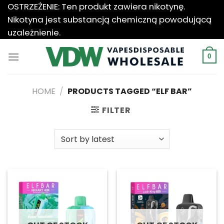
Przewiń
OSTRZEŻENIE: Ten produkt zawiera nikotynę.
do
Nikotyna jest substancją chemiczną powodującą
zawartości
uzależnienie.
0
HOME
/
PRODUCTS TAGGED “ELF BAR”
FILTER