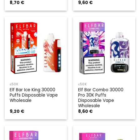
8,70
€
9,60
€
Rated
5.00
out of 5
≤50K
≤50K
Elf Bar Ice King 30000
Elf Bar Combo 30000
Puffs Disposable Vape
Pro 30K Puffs
Wholesale
Disposable Vape
Wholesale
9,20
€
8,60
€