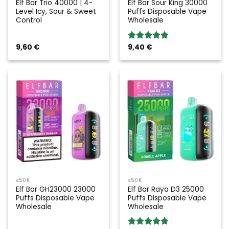
Elf Bar Trio 40000 | 4-
Elf Bar Sour King 30000
Level Icy, Sour & Sweet
Puffs Disposable Vape
Control
Wholesale
9,60
€
9,40
€
Rated
5.00
out of 5
≤50K
≤50K
Elf Bar GH23000 23000
Elf Bar Raya D3 25000
Puffs Disposable Vape
Puffs Disposable Vape
Wholesale
Wholesale