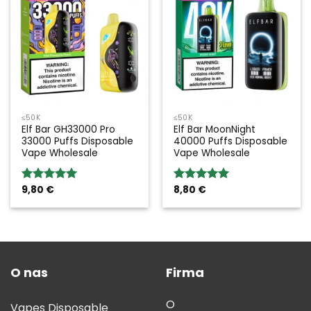
≤50K
≤50K
Elf Bar GH33000 Pro
Elf Bar MoonNight
33000 Puffs Disposable
40000 Puffs Disposable
Vape Wholesale
Vape Wholesale
9,80
€
8,80
€
Rated
5.00
Rated
5.00
out of 5
out of 5
O nas
Firma
O
Vapes Disposable