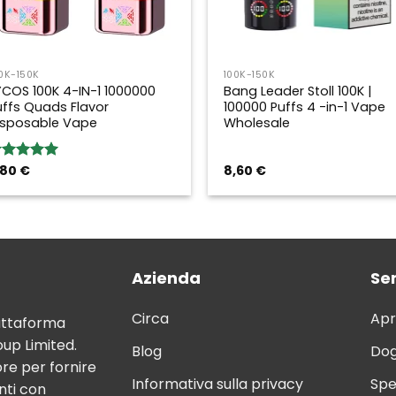
0K-150K
100K-150K
YCOS 100K 4-IN-1 1000000
Bang Leader Stoll 100K |
uffs Quads Flavor
100000 Puffs 4 -in-1 Vape
isposable Vape
Wholesale
,80
€
8,60
€
ated
5.00
ut of 5
Azienda
Ser
Circa
Apr
attaforma
up Limited.
Blog
Dog
ore per fornire
Informativa sulla privacy
Spe
nti con