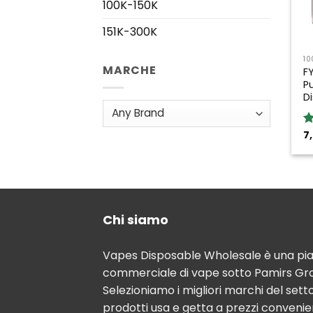
100K-150K
151K-300K
10
MARCHE
F
P
D
7
R
o
Chi siamo
Vapes Disposable Wholesale è una pi
commerciale di vape sotto Pamirs Gro
Selezioniamo i migliori marchi del sett
prodotti usa e getta a prezzi convenie