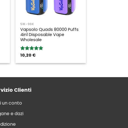
51K-99K
Vapsolo Quads 80000 Puffs
4in1 Disposable Vape
Wholesale
10,20
€
Rated
5.00
out of 5
vizio Clienti
i un conto
ane e dazi
dizione