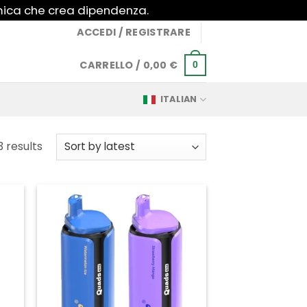
imica che crea dipendenza.
ACCEDI / REGISTRARE
CARRELLO /
0,00
€
0
ITALIAN
Sorted
3 results
by
latest