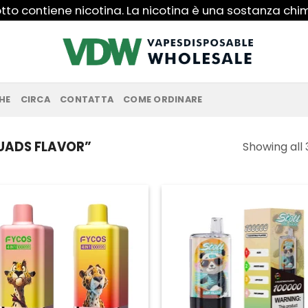
to contiene nicotina. La nicotina è una sostanza ch
HE
CIRCA
CONTATTA
COME ORDINARE
UADS FLAVOR”
Showing all 