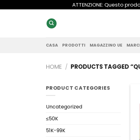
Salta
ATTENZIONE: Questo prodot
ai
contenuti
CASA
PRODOTTI
MAGAZZINO UE
MARC
HOME
/
PRODUCTS TAGGED “Q
PRODUCT CATEGORIES
Uncategorized
≤50K
51K-99K