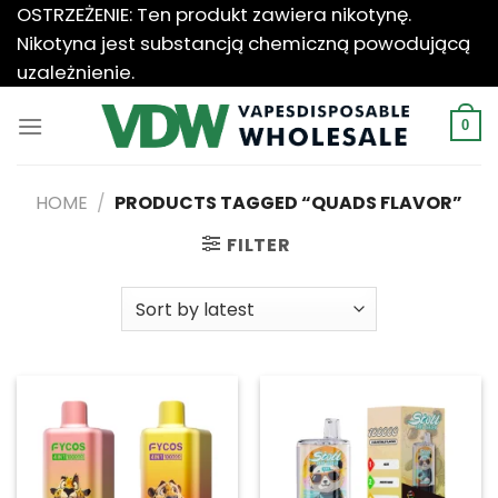
Przewiń
OSTRZEŻENIE: Ten produkt zawiera nikotynę.
do
Nikotyna jest substancją chemiczną powodującą
zawartości
uzależnienie.
0
HOME
/
PRODUCTS TAGGED “QUADS FLAVOR”
FILTER