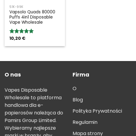
51K-99K
Vapsolo Quads 80000
Puffs 4in1 Disposable
Vape Wholesale
10,20
€
Rated
5.00
out of 5
O nas
Firma
O
Vapes Disposable
Wholesale to platforma
Blog
handlowa dla e-
Polityka Prywatności
papierosów należąca do
Pamirs Group Limited.
Regulamin
Wybieramy najlepsze
Mapa strony
marki w branży, aby