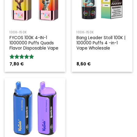
100K-150K
100K-150K
FYCOS 100K 4-IN-1
Bang Leader Stoll 100K |
1000000 Puffs Quads
100000 Puffs 4 -in-1
Flavor Disposable Vape
Vape Wholesale
7,80
€
8,60
€
Rated
5.00
out of 5