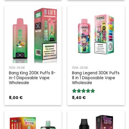
151K-300K
151K-300K
Bang King 200K Puffs 8-
Bang Legend 300K Puffs
in-1 Disposable Vape
8 in 1 Disposable Vape
Wholesale
Wholesale
8,00
€
8,40
€
Rated
5.00
out of 5