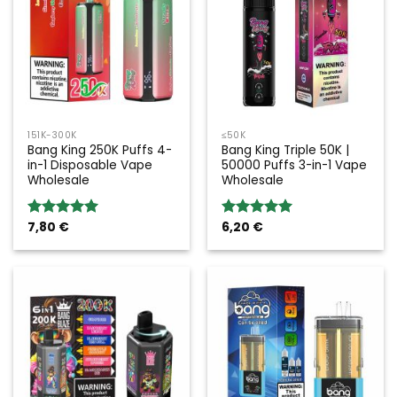
151K-300K
≤50K
Bang King 250K Puffs 4-
Bang King Triple 50K |
in-1 Disposable Vape
50000 Puffs 3-in-1 Vape
Wholesale
Wholesale
7,80
€
6,20
€
Rated
5.00
Rated
5.00
out of 5
out of 5