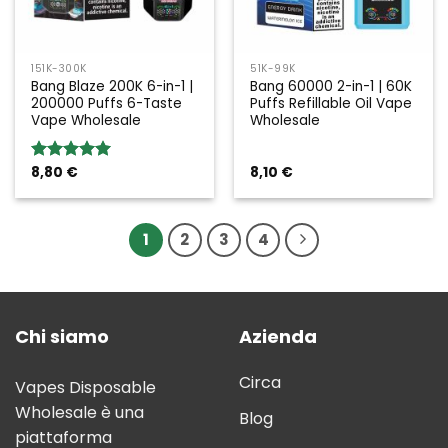
151K-300K
51K-99K
Bang Blaze 200K 6-in-1 |
Bang 60000 2-in-1 | 60K
200000 Puffs 6-Taste
Puffs Refillable Oil Vape
Vape Wholesale
Wholesale
8,80
€
8,10
€
Rated
5.00
out of 5
1
2
3
4
Chi siamo
Azienda
Circa
Vapes Disposable
Wholesale è una
Blog
piattaforma