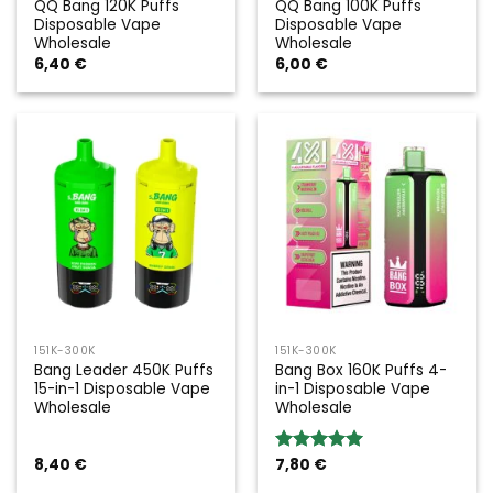
QQ Bang 120K Puffs
QQ Bang 100K Puffs
Disposable Vape
Disposable Vape
Wholesale
Wholesale
6,40
€
6,00
€
151K-300K
151K-300K
Bang Leader 450K Puffs
Bang Box 160K Puffs 4-
15-in-1 Disposable Vape
in-1 Disposable Vape
Wholesale
Wholesale
8,40
€
7,80
€
Rated
5.00
out of 5