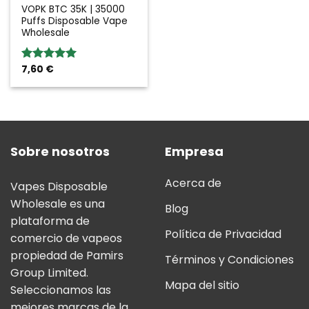
VOPK BTC 35K | 35000
Puffs Disposable Vape
Wholesale
7,60
€
Valoración:
5.00
sobre
5
Sobre nosotros
Empresa
Acerca de
Vapes Disposable
Wholesale es una
Blog
plataforma de
Política de Privacidad
comercio de vapeos
propiedad de Pamirs
Términos y Condiciones
Group Limited.
Mapa del sitio
Seleccionamos las
mejores marcas de la