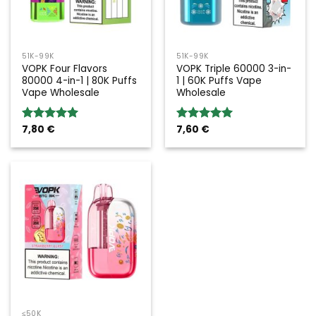
51K-99K
51K-99K
VOPK Four Flavors
VOPK Triple 60000 3-in-
80000 4-in-1 | 80K Puffs
1 | 60K Puffs Vape
Vape Wholesale
Wholesale
7,80
€
7,60
€
Valoración:
Valoración:
5.00
sobre
5.00
sobre
5
5
≤50K