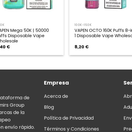
50K
100K-150K
APEN Mega 50K | 50000
VAPEN OCTO 160K Puffs 8-i
uffs Disposable Vape
1 Disposable Vape Wholes
holesale
,40
€
8,20
€
Empresa
Ser
Acerca de
Abr
lataforma de
mirs Group
Blog
Adu
arcas de la
Política de Privacidad
Env
vapeo
n envío rápido.
Términos y Condiciones
Pre