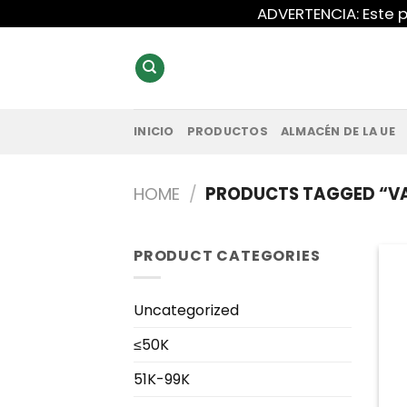
Saltar
ADVERTENCIA: Este p
al
contenido
INICIO
PRODUCTOS
ALMACÉN DE LA UE
HOME
/
PRODUCTS TAGGED “V
PRODUCT CATEGORIES
Uncategorized
≤50K
51K-99K