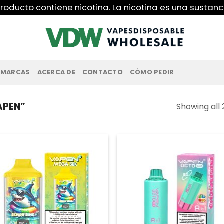
roducto contiene nicotina. La nicotina es una sustanc
MARCAS
ACERCA DE
CONTACTO
CÓMO PEDIR
APEN”
Showing all 