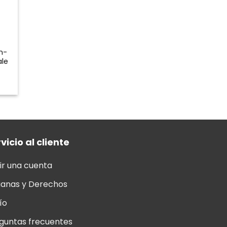
n-
ale
vicio al cliente
ir una cuenta
anas y Derechos
ío
guntas frecuentes