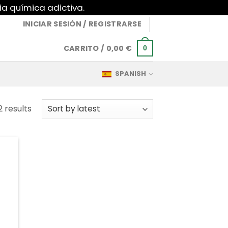
ia química adictiva.
INICIAR SESIÓN / REGISTRARSE
CARRITO /
0,00
€
0
SPANISH
Sorted
2 results
by
latest