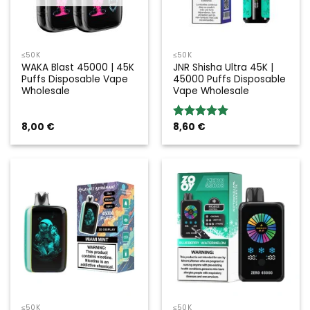
≤50K
≤50K
WAKA Blast 45000 | 45K
JNR Shisha Ultra 45K |
Puffs Disposable Vape
45000 Puffs Disposable
Wholesale
Vape Wholesale
8,00
€
8,60
€
Valoración:
5.00
sobre
5
≤50K
≤50K