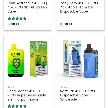
Lavie Astronaut 45000 |
Zooy Zero 45000 Puffs
45K Puffs 3D Full Screen
Adjustable Nic & Ice
Vape
Disposable Vape
6,80
€
8,00
€
Valoración:
5.00
sobre
5
≤50K
≤50K
Bang Leader 45000
Razz Bar 45000 Puffs
Puffs Vape Desechable
Disposable Vape
2 en 1 al por mayor
Wholesale