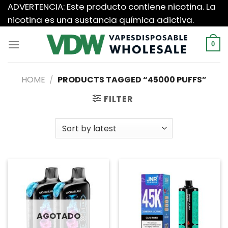
Saltar
ADVERTENCIA: Este producto contiene nicotina. La
al
nicotina es una sustancia química adictiva.
contenido
0
HOME
/
PRODUCTS TAGGED “45000 PUFFS”
FILTER
AGOTADO