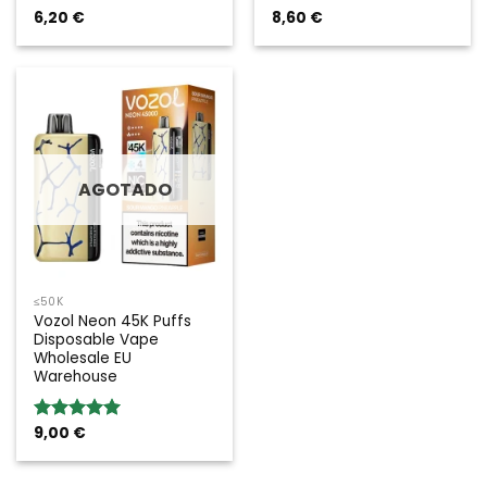
6,20
€
8,60
€
Valoración:
5.00
sobre
5
AGOTADO
≤50K
Vozol Neon 45K Puffs
Disposable Vape
Wholesale EU
Warehouse
9,00
€
Valoración:
5.00
sobre
5