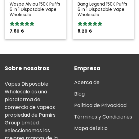
Waspe Aiviou 150K Puffs
Bang Legend 150K Puffs
6 in 1 Disposable Vape
6 in 1 Disposable Vape
Wholesale
Wholesale
7,60
€
8,20
€
Valoración:
Valoración:
5.00
sobre
5.00
sobre
5
5
Sobre nosotros
Empresa
Acerca de
Vapes Disposable
Wholesale es una
Blog
plataforma de
Política de Privacidad
comercio de vapeos
propiedad de Pamirs
Términos y Condiciones
Group Limited.
Mapa del sitio
Seleccionamos las
mejores marcas de la