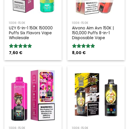
100K-150K
100K-150K
UZY 6-in-1 150K 150000
Aivono Aim Avn 150K |
Puffs Six Flavors Vape
150,000 Puffs 8-in-1
Wholesale
Disposable Vape
7,60
€
8,00
€
Valoración:
Valoración:
5.00
sobre
5.00
sobre
5
5
100K-150K
100K-150K