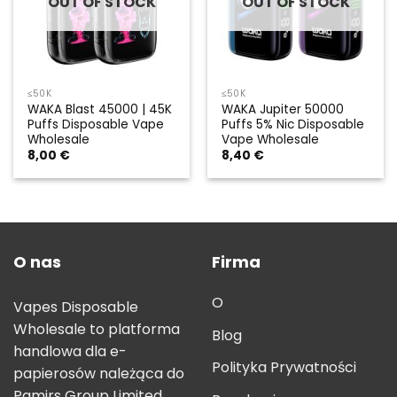
OUT OF STOCK
OUT OF STOCK
≤50K
≤50K
WAKA Blast 45000 | 45K
WAKA Jupiter 50000
Puffs Disposable Vape
Puffs 5% Nic Disposable
Wholesale
Vape Wholesale
8,00
€
8,40
€
O nas
Firma
O
Vapes Disposable
Wholesale to platforma
Blog
handlowa dla e-
Polityka Prywatności
papierosów należąca do
Pamirs Group Limited.