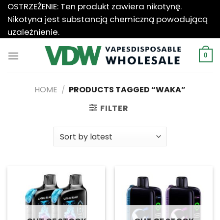
Przewiń
OSTRZEŻENIE: Ten produkt zawiera nikotynę.
do
Nikotyna jest substancją chemiczną powodującą
zawartości
uzależnienie.
0
HOME
/
PRODUCTS TAGGED “WAKA”
FILTER