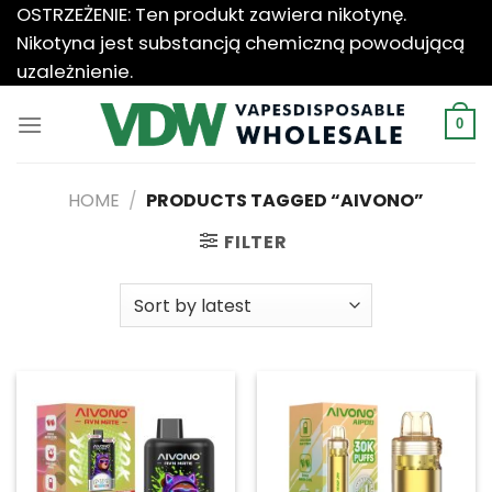
Przewiń
OSTRZEŻENIE: Ten produkt zawiera nikotynę.
do
Nikotyna jest substancją chemiczną powodującą
zawartości
uzależnienie.
0
HOME
/
PRODUCTS TAGGED “AIVONO”
FILTER