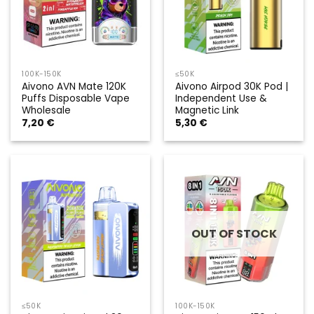
100K-150K
≤50K
Aivono AVN Mate 120K
Aivono Airpod 30K Pod |
Puffs Disposable Vape
Independent Use &
Wholesale
Magnetic Link
7,20
€
5,30
€
OUT OF STOCK
≤50K
100K-150K