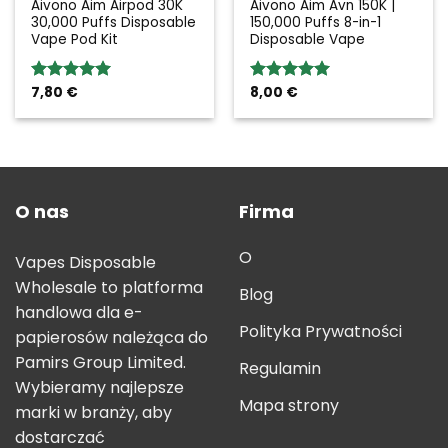
Aivono Aim Airpod 30K
Aivono Aim Avn 150K |
30,000 Puffs Disposable
150,000 Puffs 8-in-1
Vape Pod Kit
Disposable Vape
7,80
€
8,00
€
Rated
5.00
Rated
5.00
out of 5
out of 5
O nas
Firma
O
Vapes Disposable
Wholesale to platforma
Blog
handlowa dla e-
Polityka Prywatności
papierosów należąca do
Pamirs Group Limited.
Regulamin
Wybieramy najlepsze
Mapa strony
marki w branży, aby
dostarczać