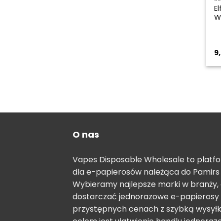
E
W
9
O nas
Vapes Disposable Wholesale to plat
dla e-papierosów należąca do Pamirs 
Wybieramy najlepsze marki w branży,
dostarczać jednorazowe e-papierosy
przystępnych cenach z szybką wysył