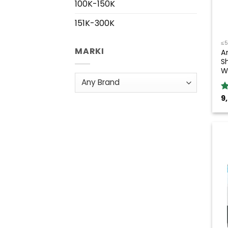
100K-150K
151K-300K
≤
MARKI
A
S
W
9
R
o