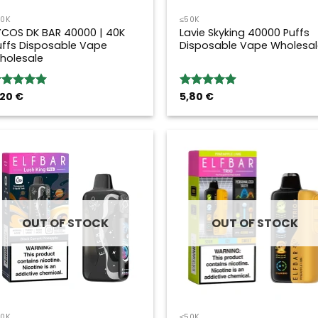
50K
≤50K
YCOS DK BAR 40000 | 40K
Lavie Skyking 40000 Puffs
uffs Disposable Vape
Disposable Vape Wholesal
holesale
,20
€
5,80
€
ated
5.00
Rated
5.00
ut of 5
out of 5
OUT OF STOCK
OUT OF STOCK
50K
≤50K