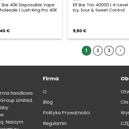
lf Bar 40K Disposable Vape
Elf Bar Trio 40000 | 4-Level
holesale | Lush King Pro 40K
Icy, Sour & Sweet Control
,40
€
9,60
€
1
2
3
Firma
Ob
O
Otw
forma handlowa
Group Limited.
Blog
Cła
 aby
Polityka Prywatności
Wys
 w
ką. Naszym
Regulamin
CZ