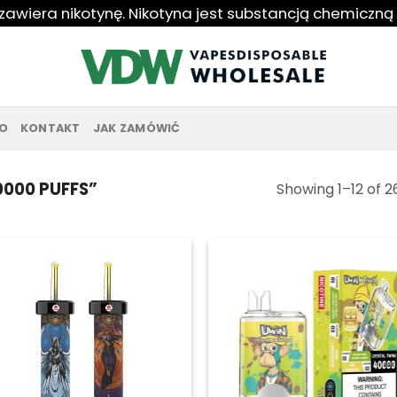
 zawiera nikotynę. Nikotyna jest substancją chemiczną
O
KONTAKT
JAK ZAMÓWIĆ
000 PUFFS”
Showing 1–12 of 2