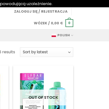
 powodującą uzależnienie.
ZALOGUJ SIĘ / REJESTRACJA
WÓZEK /
0,00
€
0
POLISH
Sorted
6 results
by
latest
OUT OF STOCK