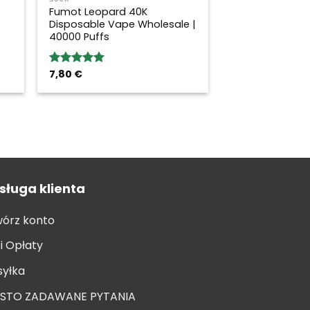
Fumot Leopard 40K
Disposable Vape Wholesale |
40000 Puffs
7,80
€
Rated
5.00
out of 5
sługa klienta
órz konto
 i Opłaty
yłka
ĘSTO ZADAWANE PYTANIA