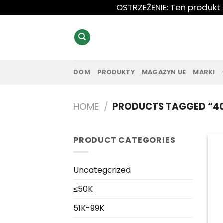
Przewiń
OSTRZEŻENIE: Ten produkt
do
zawartości
DOM
PRODUKTY
MAGAZYN UE
MARKI
HOME
/
PRODUCTS TAGGED “40
PRODUCT CATEGORIES
Uncategorized
≤50K
51K-99K