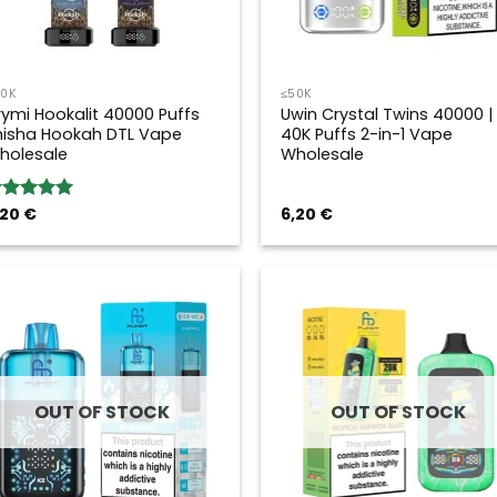
50K
≤50K
rymi Hookalit 40000 Puffs
Uwin Crystal Twins 40000 |
hisha Hookah DTL Vape
40K Puffs 2-in-1 Vape
holesale
Wholesale
,20
€
6,20
€
ated
5.00
ut of 5
OUT OF STOCK
OUT OF STOCK