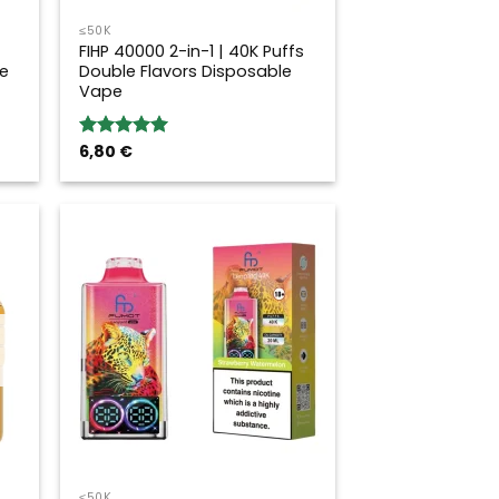
≤50K
FIHP 40000 2-in-1 | 40K Puffs
e
Double Flavors Disposable
Vape
6,80
€
Rated
5.00
out of 5
≤50K