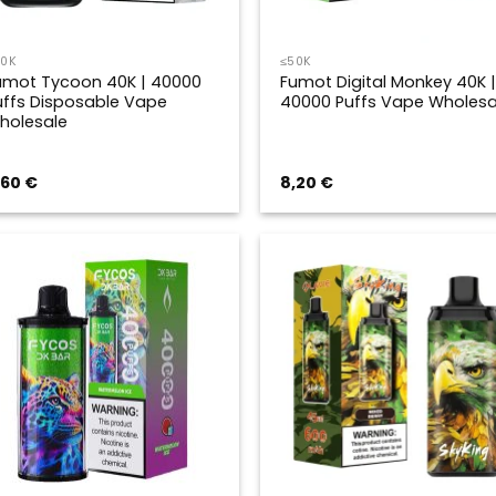
50K
≤50K
umot Tycoon 40K | 40000
Fumot Digital Monkey 40K |
uffs Disposable Vape
40000 Puffs Vape Wholesa
holesale
,60
€
8,20
€