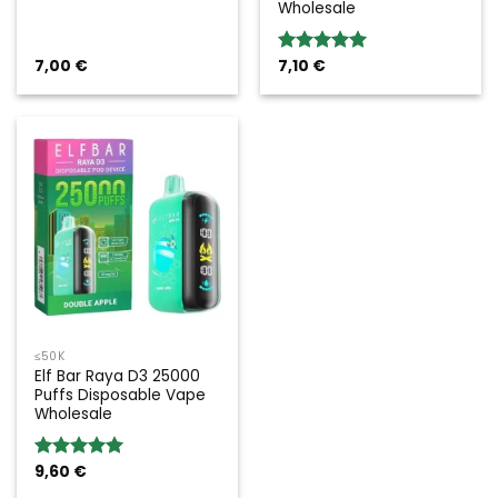
Wholesale
7,00
€
7,10
€
Rated
5.00
out of 5
≤50K
Elf Bar Raya D3 25000
Puffs Disposable Vape
Wholesale
9,60
€
Rated
5.00
out of 5