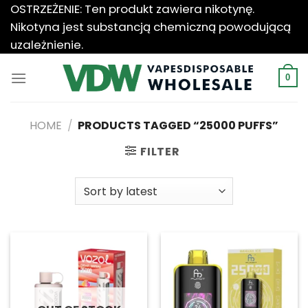
Przewiń
OSTRZEŻENIE: Ten produkt zawiera nikotynę.
do
Nikotyna jest substancją chemiczną powodującą
zawartości
uzależnienie.
0
HOME
/
PRODUCTS TAGGED “25000 PUFFS”
FILTER