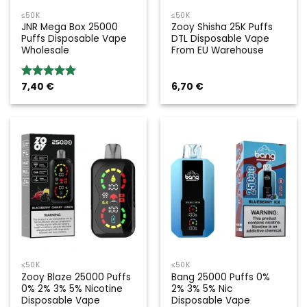
≤50K
≤50K
JNR Mega Box 25000
Zooy Shisha 25K Puffs
Puffs Disposable Vape
DTL Disposable Vape
Wholesale
From EU Warehouse
7,40
€
6,70
€
Rated
5.00
out of 5
≤50K
≤50K
Zooy Blaze 25000 Puffs
Bang 25000 Puffs 0%
0% 2% 3% 5% Nicotine
2% 3% 5% Nic
Disposable Vape
Disposable Vape