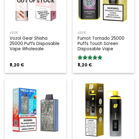
OUT OF STOCK
≤50K
≤50K
Vozol Gear Shisha
Fumot Tornado 25000
25000 Puffs Disposable
Puffs Touch Screen
Vape Wholesale
Disposable Vape
8,20
€
8,20
€
Rated
5.00
out of 5